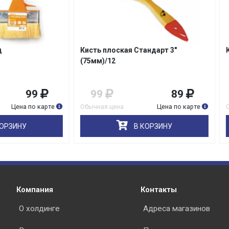
 плоская Стандарт 3"
Кисть ракля 4*14см белый/12
Подробнее
об оплате Плайтом
)/12
89
289
26
я цена
Цена по карте
Обычная цена
Цена по 
25
раз в 2
В КОРЗИНУ
В КОРЗИНУ
Остались вопросы?
недели
8 800 302-02-51
plait.ru
Компания
Контакты
О холдинге
Адреса магазинов