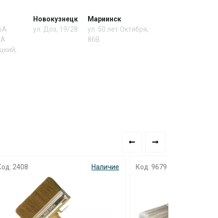
Новокузнецк
Мариинск
 6А
ул. Доз, 19/28
ул. 50 лет Октября,
2А
86В
цкий,
аличие
Код: 9679
Наличие
Код: 5472