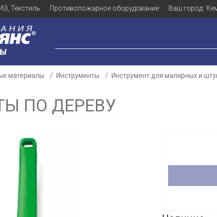
ИЗ, Текстиль
Противопожарное оборудование
Ваш город:
Ке
ЛЫ
ые материалы
Инструменты
Инструмент для малярных и шту
ТЫ ПО ДЕРЕВУ
Для клиентов всех банков
Разбейте
оплату
а части
без переплат
График платежей