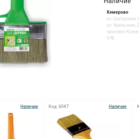
Наличие
Сегодня
Кемерово
25
%
ул. Шатурская,
ул. Уральская, 
проспект Кузне
97Б
Добавляйте товары
в корзину
Оплачивайте сегодня только
25
% картой любого банка
047
Наличие
Код: 2408
Н
Получайте товар
выбранный способом
Оставшиеся
75
% будут
списываться
с вашей карты
по
25
%
каждые 2 недели