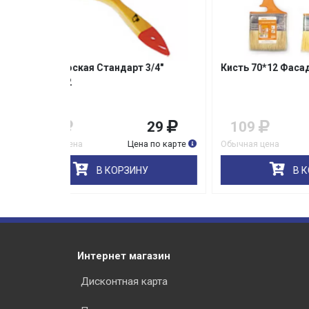
 3/4"
Кисть 70*12 Фасад
Кисть
(75мм
29
109
99
99
на по карте
Обычная цена
Цена по карте
Обычна
НУ
В КОРЗИНУ
Интернет магазин
Дисконтная карта