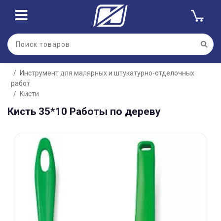
Для клиентов всех банков
Инструмент для малярных и штукатурно-отделочных
Разбейте
работ
оплату
на части
Кисти
без переплат
Кисть 35*10 Работы по дереву
График платежей
Сегодня
25
%