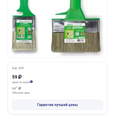
Добавляйте товары
в корзину
Оплачивайте сегодня только
25
% картой любого банка
Получайте товар
выбранный способом
Код: 6007
59
Оставшиеся
75
% будут
Цена по карте
списываться
с вашей карты
64
90
по
25
%
каждые 2 недели
Обычная цена
Гарантия лучшей цены
Подробнее