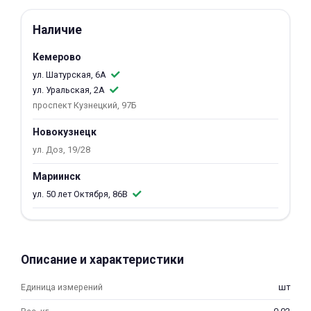
об оплате Плайтом
Наличие
Кемерово
ул. Шатурская, 6А
Остались вопросы?
25
ул. Уральская, 2А
8 800 302-02-51
проспект Кузнецкий, 97Б
plait.ru
раз в 2
Новокузнецк
недели
ул. Доз, 19/28
Мариинск
ул. 50 лет Октября, 86В
Описание и характеристики
Единица измерений
шт