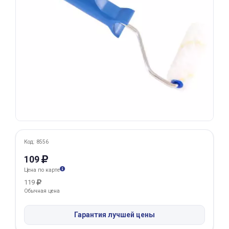
Добавляйте товары
в корзину
Оплачивайте сегодня только
25
% картой любого банка
Получайте товар
выбранный способом
Код: 8556
Оставшиеся
75
% будут
109
списываться
с вашей карты
Цена по карте
по
25
%
каждые 2 недели
119
Обычная цена
Гарантия лучшей цены
Подробнее