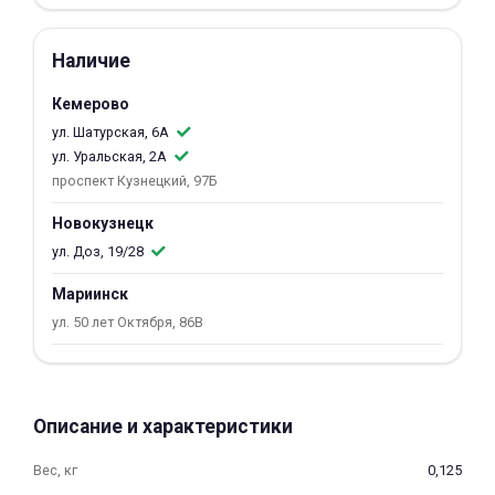
об оплате Плайтом
Наличие
Кемерово
ул. Шатурская, 6А
Остались вопросы?
25
ул. Уральская, 2А
8 800 302-02-51
проспект Кузнецкий, 97Б
plait.ru
раз в 2
недели
Новокузнецк
ул. Доз, 19/28
Мариинск
ул. 50 лет Октября, 86В
Описание и характеристики
Вес, кг
0,125