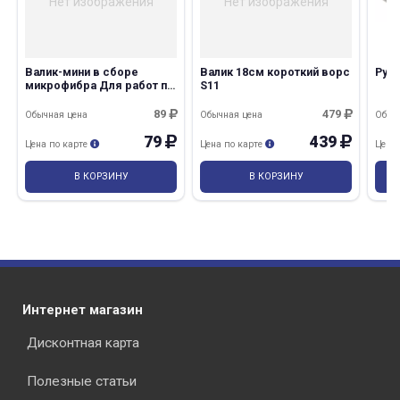
Нет изображения
Нет изображения
Валик-мини в сборе
Валик 18см короткий ворс
Руко
микрофибра Для работ по
S11
дереву 110мм L ручки
30см
89
479
Обычная цена
Обычная цена
Обыч
79
439
Цена по карте
Цена по карте
Цена
В КОРЗИНУ
В КОРЗИНУ
Интернет магазин
Дисконтная карта
Полезные статьи