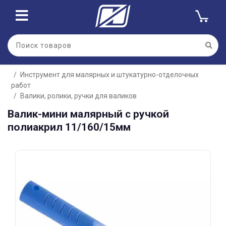
Для клиентов всех банков
Инструмент для малярных и штукатурно-отделочных
Разбейте
работ
оплату
на части
Валики, ролики, ручки для валиков
без переплат
Валик-мини малярный с ручкой
полиакрил 11/160/15мм
График платежей
Сегодня
25
%