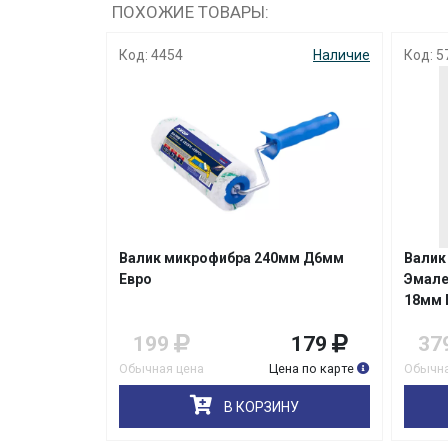
ПОХОЖИЕ ТОВАРЫ:
Наличие
Код: 4454
Наличие
Код: 5
мм белый
Валик микрофибра 240мм Д6мм
Валик
Евро
Эмале
18мм 
179
199
179
37
на по карте
Обычная цена
Цена по карте
Обычна
НУ
В КОРЗИНУ