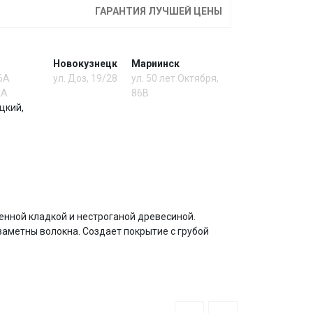
ГАРАНТИЯ ЛУЧШЕЙ ЦЕНЫ
Новокузнецк
Мариинск
 6А
ул. Доз, 19/28
ул. 50 лет Октября,
2А
86В
цкий,
енной кладкой и нестроганой древесиной.
заметны волокна. Создает покрытие с грубой