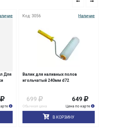
аличие
Код: 3056
Наличие
Код: 9751
ил Для
Валик для наливных полов
Валик поли
ки
игольчатый 240мм d72
желтый вор
ручка Проф
699
649
289
карте
Обычная цена
Цена по карте
Обычная цена
В КОРЗИНУ