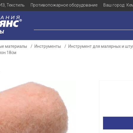
ИЗ, Текстиль
Противопожарное оборудование
Ваш город:
Ке
ЛЫ
ые материалы
Инструменты
Инструмент для малярных и шту
лон 18см
М
Для клиентов всех банков
Разбейте
оплату
а части
без переплат
График платежей