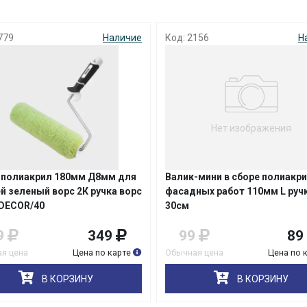
с вашей карты
по
25
%
каждые 2 недели
779
Наличие
Код: 2156
Н
Подробнее
об оплате Плайтом
Нет изображения
25
раз в 2
 полиакрил 180мм Д8мм для
Валик-мини в сборе полиакр
Остались вопросы?
недели
й зеленый ворс 2К ручка ворс
фасадных работ 110мм L руч
8 800 302-02-51
DECОR/40
30см
plait.ru
9
349
99
89
я цена
Цена по карте
Обычная цена
Цена по 
В КОРЗИНУ
В КОРЗИНУ