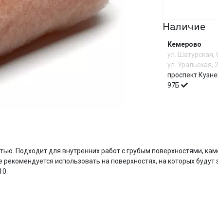
Сегодня
Наличие
25
%
Кемерово
ул. Шатурская,
ул. Уральская, 
проспект Кузне
97Б
Добавляйте товары
в корзину
Оплачивайте сегодня только
И
25
% картой любого банка
ью. Подходит для внутренних работ с грубым поверхностями, кам
 рекомендуется использовать на поверхностях, на которых будут 
10.
Получайте товар
выбранный способом
Оставшиеся
75
% будут
списываться