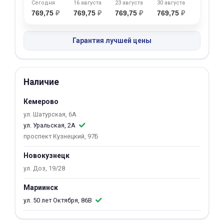
Сегодня
16 августа
23 августа
30 августа
об оплате Плайтом
769,75
₽
769,75
₽
769,75
₽
769,75
₽
Гарантия лучшей цены
Остались вопросы?
25
8 800 302-02-51
Наличие
plait.ru
раз в 2
недели
Кемерово
ул. Шатурская, 6А
ул. Уральская, 2А
проспект Кузнецкий, 97Б
Новокузнецк
ул. Доз, 19/28
Мариинск
ул. 50 лет Октября, 86В