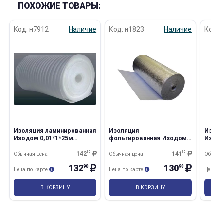
ПОХОЖИЕ ТОВАРЫ:
Код: н7912
Наличие
Код: н1823
Наличие
Код
Изоляция ламинированная
Изоляция
Изо
Изодом 0,01*1*25м
фольгированная Изодом
Изо
нарезка
0,005*1*25м нарезка
142
90
141
90
Обычная цена
Обычная цена
Обыч
132
130
90
90
Цена по карте
Цена по карте
Цена
В КОРЗИНУ
В КОРЗИНУ