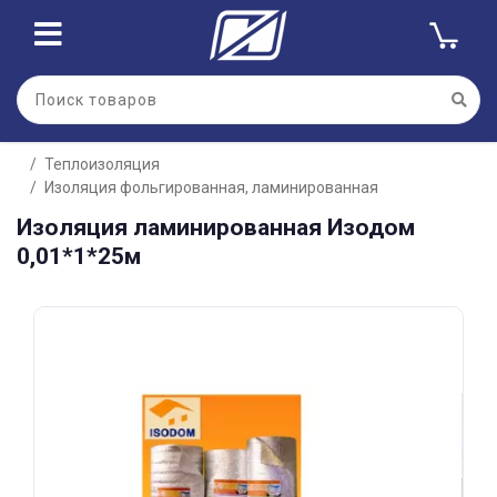
Для клиентов всех банков
Теплоизоляция
Разбейте
Изоляция фольгированная, ламинированная
оплату
на части
Изоляция ламинированная Изодом
без переплат
0,01*1*25м
График платежей
Сегодня
25
%