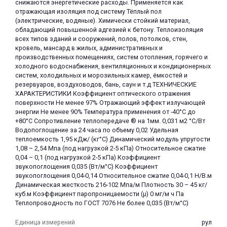
снижаются энергетические расходы. Применяется как
отражающая изоляция под систему Тёплый пол
(электрические, водяные). Химически стойкий материал,
обладающий повышенной адгезией к бетону. Теплоизоляция
всех типов зданий и сооружений, полов, потолков, стен,
кровель, мансард в жилых, административных и
производственных помещениях, систем отопления, горячего и
холодного водоснабжения, вентиляционных и кондиционерных
систем, холодильных и морозильных камер, ёмкостей и
резервуаров, воздуховодов, бань, саун и т.д ТЕХНИЧЕСКИЕ
ХАРАКТЕРИСТИКИ Коэффициент оптического отражения
поверхности Не менее 97% Отражающий эффект излучающей
энергии Не менее 90% Температура применения от -40°С до
+80°С Сопротивление теплопередаче ® на 1мм. 0,031 м2 °С/Вт
Водопоглощение за 24 часа по объему 0,02 Удельная
теплоемкость 1,95 кДж/ (кг°С) Динамический модуль упругости
1,08 – 2,54 Мпа (под нагрузкой 2-5 кПа) Относительное сжатие
0,04 – 0,1 (под нагрузкой 2-5 кПа) Коэффициент
звукопоглощения 0,035 (Bт/м°С) Коэффициент
звукопоглощения 0,04-0,14 Относительное сжатие 0,04-0,1 Н/В.м
Динамическая жесткость 216-102 Мпа/м Плотность 30 – 45 кг/
куб.м Коэффициент паропроницаемости (µ) 0 мг/м ч Па
Теплопроводность по ГОСТ 7076 Не более 0,035 (Bт/м°С)
Единица измерений
рул