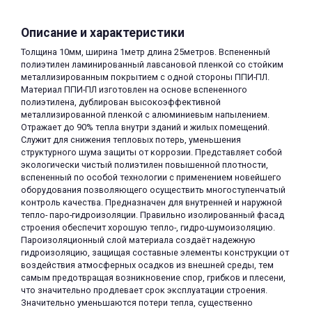
Описание и характеристики
Толщина 10мм, ширина 1метр длина 25метров. Вспененный
полиэтилен ламинированный лавсановой пленкой со стойким
металлизированным покрытием с одной стороны ППИ-ПЛ.
Материал ППИ-ПЛ изготовлен на основе вспененного
полиэтилена, дублирован высокоэффективной
раз в 2 недели
металлизированной пленкой с алюминиевым напылением.
Отражает до 90% тепла внутри зданий и жилых помещений.
Служит для снижения тепловых потерь, уменьшения
структурного шума защиты от коррозии. Представляет собой
экологически чистый полиэтилен повышенной плотности,
вспененный по особой технологии с применением новейшего
оборудования позволяющего осуществить многоступенчатый
контроль качества. Предназначен для внутренней и наружной
тепло- паро-гидроизоляции. Правильно изолированный фасад
строения обеспечит хорошую тепло-, гидро-шумоизоляцию.
Пароизоляционный слой материала создаёт надежную
гидроизоляцию, защищая составные элементы конструкции от
воздействия атмосферных осадков из внешней среды, тем
самым предотвращая возникновение спор, грибков и плесени,
что значительно продлевает срок эксплуатации строения.
Значительно уменьшаются потери тепла, существенно