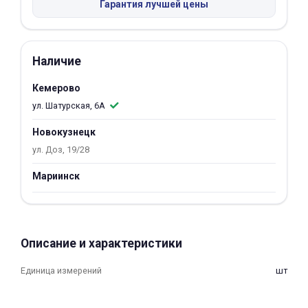
Гарантия лучшей цены
Добавляйте товары
в корзину
Наличие
Оплачивайте сегодня только
Кемерово
25
% картой любого банка
ул. Шатурская, 6А
Новокузнецк
Получайте товар
ул. Доз, 19/28
выбранный способом
Мариинск
Оставшиеся
75
% будут
списываться
с вашей карты
по
25
%
каждые 2 недели
Описание и характеристики
Единица измерений
шт
Подробнее