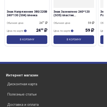
Знак Напряжение 380/220В
Знак Заземлено 240*120
Знак
240*130 (S04) пленка
(SO5) пластик
Раб
бел.фон,красн.буквы
(Z03
24
90
59
Обычная цена
Обычная цена
Обыч
24
59
90
Цена по карте
Цена по карте
Цена
раз в 2 недели
В КОРЗИНУ
В КОРЗИНУ
Интернет магазин
Дисконтная карта
Полезные статьи
Доставка и оплата