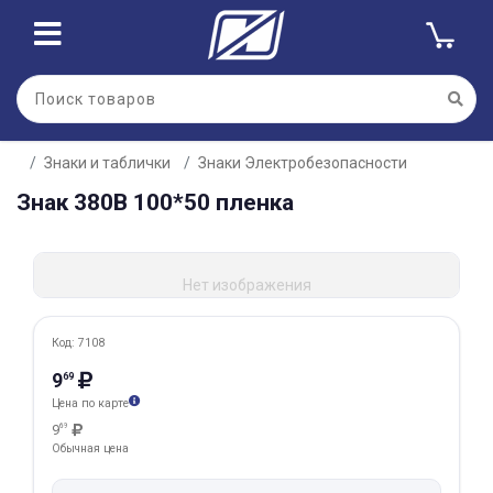
Для клиентов всех банков
Знаки и таблички
Знаки Электробезопасности
Разбейте
Знак 380В 100*50 пленка
оплату
на части
без переплат
Нет изображения
График платежей
Код: 7108
9
69
Цена по карте
Сегодня
25
%
9
69
Обычная цена