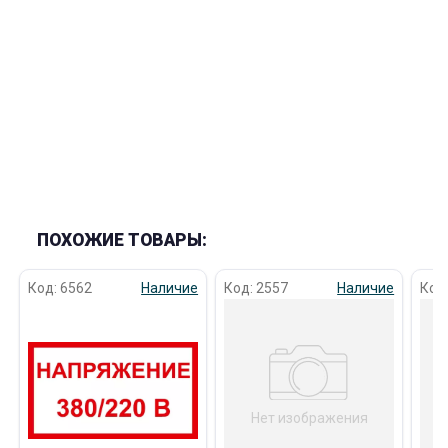
об оплате Плайтом
Остались вопросы?
25
8 800 302-02-51
plait.ru
раз в 2
недели
ПОХОЖИЕ ТОВАРЫ:
Код: 6562
Наличие
Код: 2557
Наличие
Код
Нет изображения