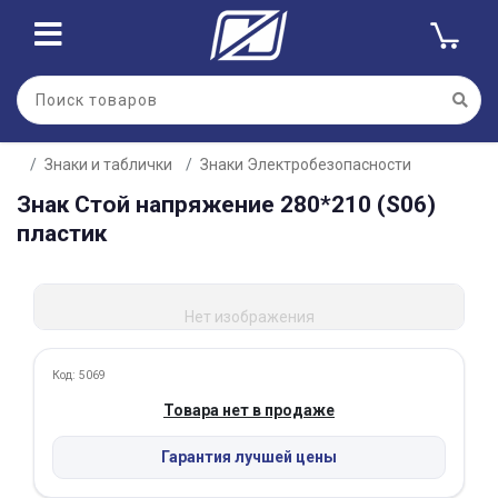
Для клиентов всех банков
Знаки и таблички
Знаки Электробезопасности
Разбейте
Знак Стой напряжение 280*210 (S06)
оплату
на части
пластик
без переплат
Нет изображения
График платежей
Код: 5069
Товара нет в продаже
Сегодня
25
%
Гарантия лучшей цены