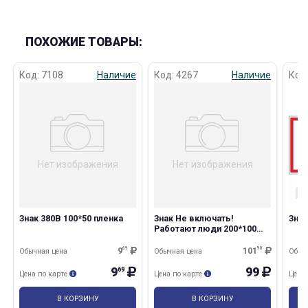
об оплате Плайтом
ПОХОЖИЕ ТОВАРЫ:
Код: 7108
Наличие
Код: 4267
Наличие
Код
Остались вопросы?
25
8 800 302-02-51
plait.ru
раз в 2
недели
Нет изображения
Нет изображения
Знак 380В 100*50 пленка
Знак Не включать!
Знак
Работают люди 200*100
пластик
9
69
101
90
Обычная цена
Обычная цена
Обыч
9
99
69
Цена по карте
Цена по карте
Цена
В КОРЗИНУ
В КОРЗИНУ