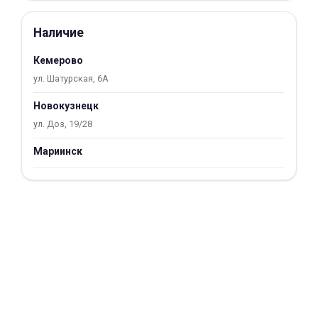
Добавляйте товары
Наличие
в корзину
Кемерово
ул. Шатурская, 6А
Оплачивайте сегодня только
25
% картой любого банка
Новокузнецк
ул. Доз, 19/28
Получайте товар
Мариинск
выбранный способом
Оставшиеся
75
% будут
списываться
с вашей карты
по
25
%
каждые 2 недели
Подробнее