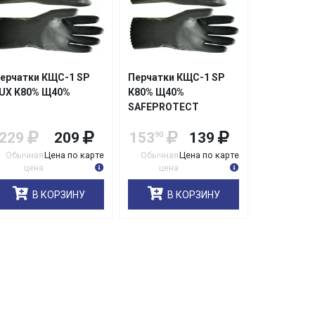
ерчатки КЩС-1 SP
Перчатки КЩС-1 SP
UX К80% Щ40%
К80% Щ40%
SAFEPROTECT
кислотнощелочестойкие
229
209
153
139
90
Обычная
Цена по карте
Обычная
Цена по карте
цена
цена
В КОРЗИНУ
В КОРЗИНУ