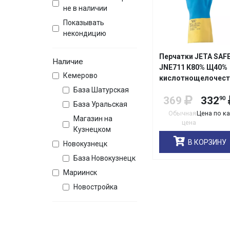
не в наличии
Показывать
некондицию
Перчатки JETA SAF
Наличие
JNE711 К80% Щ40%
Кемерово
кислотнощелочест
(КЩС)
База Шатурская
369
332
90
База Уральская
Обычная
Цена по к
Магазин на
цена
Кузнецком
В КОРЗИНУ
Новокузнецк
База Новокузнецк
Мариинск
Новостройка