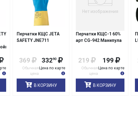
Нет изображения
ETY
Перчатки КЩС JETA
Перчатки КЩС-1 60%
П
SAFETY JNE711
арт CG-942 Манипула
L
ойкие
369
332
219
199
90
арте
Обычная
Цена по карте
Обычная
Цена по карте
цена
цена
В КОРЗИНУ
В КОРЗИНУ