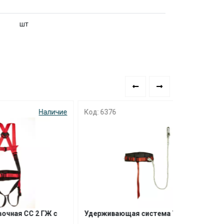
шт
аличие
Код: 6376
Наличие
Код: 1276
ГЖ с
Удерживающая система УС 1В
Страховоч