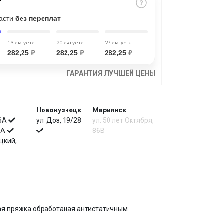
части
без переплат
13 августа
20 августа
27 августа
282,25
₽
282,25
₽
282,25
₽
ГАРАНТИЯ ЛУЧШЕЙ ЦЕНЫ
Новокузнецк
Мариинск
 6А
ул. Доз, 19/28
ул. 50 лет Октября,
 2А
86В
цкий,
вая пряжка обработаная антистатичным