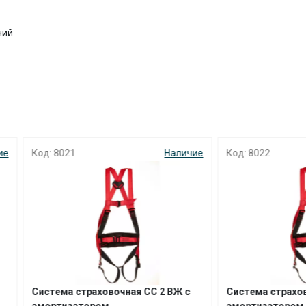
с вашей карты
по
25
%
каждые 2 недели
ний
Подробнее
об оплате Плайтом
021
Наличие
Код: 8022
Н
25
раз в 2
Остались вопросы?
недели
8 800 302-02-51
plait.ru
ма страховочная СС 2 ВЖ с
Система страховочная СС 2 