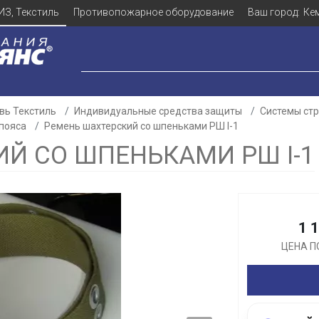
ИЗ, Текстиль
Противопожарное оборудование
Ваш город:
Ке
вь Текстиль
Индивидуальные средства защиты
Системы ст
 пояса
Ремень шахтерский со шпеньками РШ I-1
Й СО ШПЕНЬКАМИ РШ I-1
Для клиентов всех банков
Разбейте
оплату
1 
а части
без переплат
ЦЕНА П
График платежей