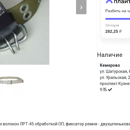
›
Разбить на 
Сегодня
25
%
Сегодня
282,25
₽
Наличие
Добавляйте товары
в корзину
Кемерово
ул. Шатурская,
Оплачивайте сегодня только
ул. Уральская,
25
% картой любого банка
проспект Кузне
97Б
Получайте товар
выбранный способом
И
ых волокон ЛРТ-45 обработкой ОП, фиксатор ремня - двухшпенько
Оставшиеся
75
% будут
списываться