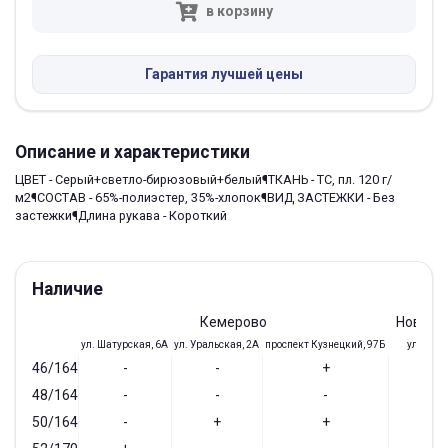
в корзину
Гарантия лучшей цены
Описание и характеристики
ЦВЕТ - Серый+светло-бирюзовый+белый¶ТКАНЬ - TC, пл. 120 г/
м2¶СОСТАВ - 65%-полиэстер, 35%-хлопок¶ВИД ЗАСТЕЖКИ - Без
застежки¶Длина рукава - Короткий
Наличие
Кемерово
Новоку
ул. Шатурская, 6А
ул. Уральская, 2А
проспект Кузнецкий, 97Б
ул. Доз,
46/164
-
-
+
-
48/164
-
-
-
-
50/164
-
+
+
-