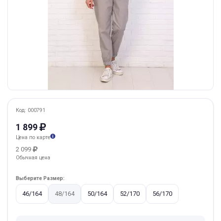
Код: 000791
1 899
Цена по карте
2 099
Обычная цена
Выберите Размер:
46/164
48/164
50/164
52/170
56/170