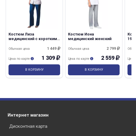
Костюм Лиза
Костюм Иона
Кос
медицинский с коротким
медицинский женский
191
рукавом
1 449
2 799
Обычная цена
Обычная цена
Обыч
1 309
2 559
Цена по карте
Цена по карте
Цена
В КОРЗИНУ
В КОРЗИНУ
Интернет магазин
Дисконтная карта