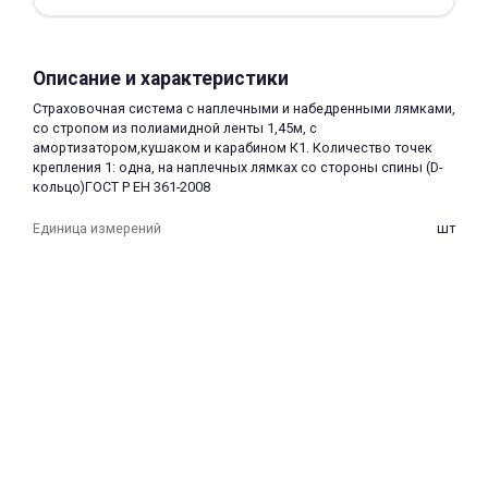
Описание и характеристики
Страховочная система с наплечными и набедренными лямками,
со стропом из полиамидной ленты 1,45м, с
амортизатором,кушаком и карабином К1. Количество точек
раз в 2 недели
крепления 1: одна, на наплечных лямках со стороны спины (D-
кольцо)ГОСТ Р ЕН 361-2008
Единица измерений
шт