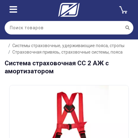
Для клиентов всех банков
Системы страховочные, удерживающие пояса, стропы
Разбейте
Страховочная привязь, страховочные системы, пояса
оплату
на части
Система страховочная СС 2 АЖ с
без переплат
амортизатором
График платежей
Сегодня
25
%