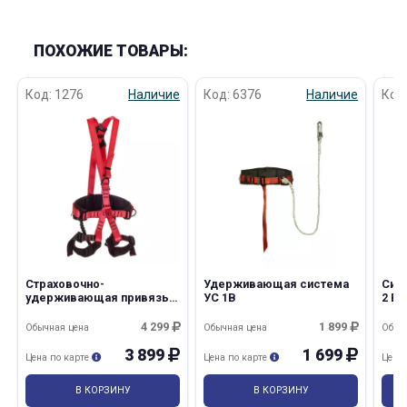
ПОХОЖИЕ ТОВАРЫ:
Код: 1276
Наличие
Код: 6376
Наличие
Код
Страховочно-
Удерживающая система
Сис
удерживающая привязь
УС 1В
2 В
СУПР 2Ж 5 р М
4 299
1 899
Обычная цена
Обычная цена
Обыч
3 899
1 699
Цена по карте
Цена по карте
Цена
В КОРЗИНУ
В КОРЗИНУ