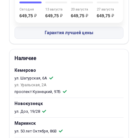
об оплате Плайтом
Сегодня
13 августа
20 августа
27 августа
649,75
₽
649,75
₽
649,75
₽
649,75
₽
Гарантия лучшей цены
Остались вопросы?
25
8 800 302-02-51
plait.ru
раз в 2
Наличие
недели
Кемерово
ул. Шатурская, 6А
ул. Уральская, 2А
проспект Кузнецкий, 97Б
Новокузнецк
ул. Доз, 19/28
Мариинск
ул. 50 лет Октября, 86В