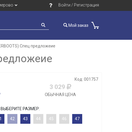
мерово
Войти / Регистрация
Мой заказ
VERBOOTS) Спец предложеие
предложеие
Код: 001757
3 029
ОБЫЧНАЯ ЦЕНА
ВЫБЕРИТЕ РАЗМЕР:
1
42
43
44
45
46
47