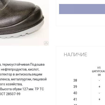
НАЛИЧИЕ
я, термоустойчивая.Подошва
УЛ.
 нефтепродуктов, кислот,
ШАТУРСКАЯ
отектор в антискользящим
6А
лекса, металлургии, пищевой
38
-
ого хозяйства,
39
+
ысота обуви 127 мм. ТР ТС
40
-
ГОСТ 28507-99
41
+