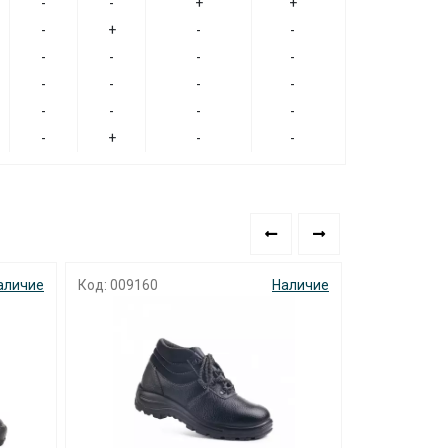
-
-
+
+
-
+
-
-
-
-
-
-
-
-
-
-
-
-
-
-
-
+
-
-
аличие
Код: 009160
Наличие
Код: 001784