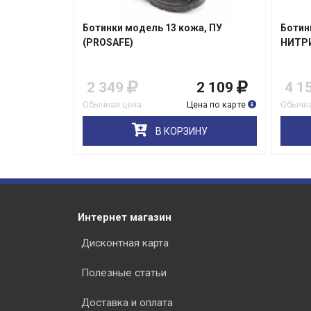
а, КП 200
Ботинки модель 13 кожа, ПУ
Ботин
к)
(PROSAFE)
НИТР
3 309
2 349
2 109
4 1
на по карте
Обычная цена
Цена по карте
Обычна
НУ
В КОРЗИНУ
Интернет магазин
Дисконтная карта
Полезные статьи
Доставка и оплата