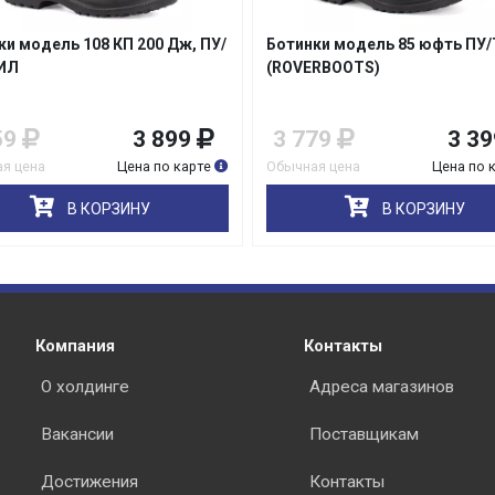
ки модель 108 КП 200 Дж, ПУ/
Ботинки модель 85 юфть ПУ
ИЛ
(ROVERBOOTS)
59
3 899
3 779
3 39
я цена
Цена по карте
Обычная цена
Цена по 
В КОРЗИНУ
В КОРЗИНУ
Компания
Контакты
О холдинге
Адреса магазинов
Вакансии
Поставщикам
Достижения
Контакты