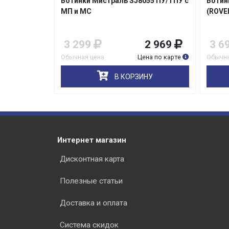
8-S ПУ/ТПУ
Ботинки Мистраль SJ8055 ПУ/ТПУ с
Ботин
МП и МС
(ROVE
1 775
3 299
2 969
3 6
на по карте
Обычная цена
Цена по карте
Обычна
НУ
В КОРЗИНУ
Интернет магазин
Дисконтная карта
Полезные статьи
Доставка и оплата
Система скидок