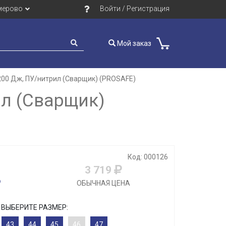
мерово
Войти / Регистрация
Мой заказ
200 Дж, ПУ/нитрил (Сварщик) (PROSAFE)
ил (Сварщик)
Код: 000126
3 719
ОБЫЧНАЯ ЦЕНА
ВЫБЕРИТЕ РАЗМЕР:
43
44
45
46
47