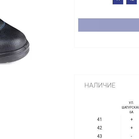
НАЛИЧИЕ
УЛ.
ШАТУРСКАЯ
6А
41
+
42
+
43
-