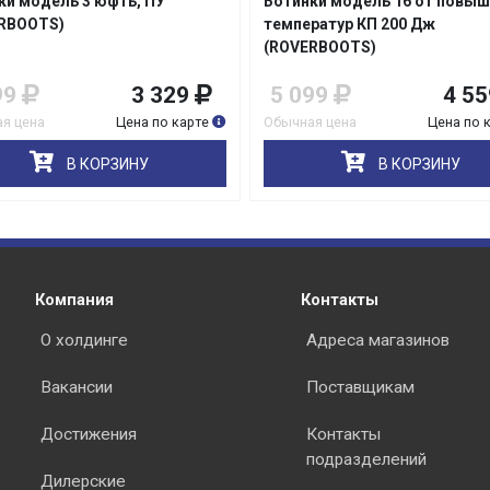
ки модель 3 юфть, ПУ
Ботинки модель 16 от повы
RBOOTS)
температур КП 200 Дж
(ROVERBOOTS)
99
3 329
5 099
4 55
я цена
Цена по карте
Обычная цена
Цена по 
В КОРЗИНУ
В КОРЗИНУ
Компания
Контакты
О холдинге
Адреса магазинов
Вакансии
Поставщикам
Достижения
Контакты
подразделений
Дилерские