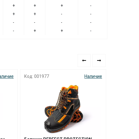
+
+
+
-
+
+
-
-
-
-
-
-
-
+
+
-
аличие
Код: 001977
Наличие
Код: 000760