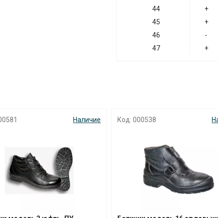
44
+
45
+
46
-
47
+
00581
Наличие
Код: 000538
Н