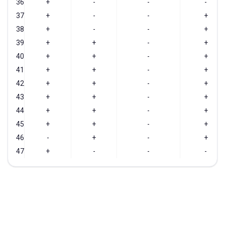
36
+
-
-
-
37
+
-
-
+
38
+
-
-
+
39
+
+
-
+
40
+
+
-
+
41
+
+
-
+
42
+
+
-
+
43
+
+
-
+
44
+
+
-
+
45
+
+
-
+
46
-
+
-
+
47
+
-
-
-