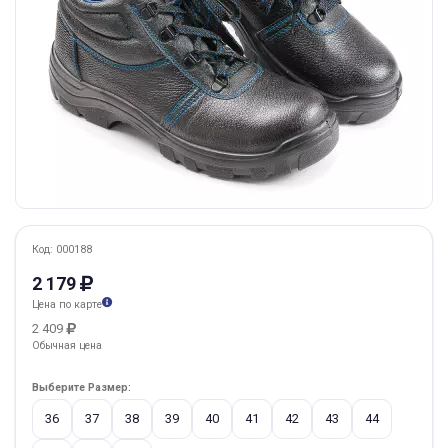
Код: 000188
2 179
Цена по карте
2 409
Обычная цена
Выберите Размер:
36
37
38
39
40
41
42
43
44