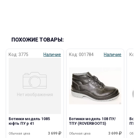
ПОХОЖИЕ ТОВАРЫ:
Код: 3775
Наличие
Код: 001784
Наличие
Код
Нет изображения
Ботинки модель 1085
Ботинки модель 108 ПУ/
Боти
юфть ПУ р 41
ТПУ (ROVERBOOTS)
ПУ 
3 699
3 699
Обычная цена
Обычная цена
Обыч