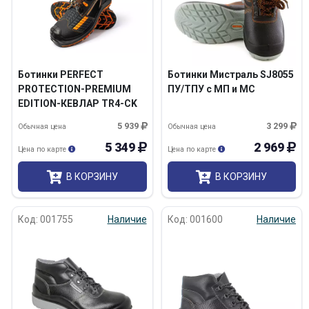
Ботинки PERFECT
Ботинки Мистраль SJ8055
PROTECTION-PREMIUM
ПУ/ТПУ с МП и МС
EDITION-КЕВЛАР TR4-CK
ПУ-НИТРИЛ с ПП и АС
5 939
3 299
Обычная цена
Обычная цена
5 349
2 969
Цена по карте
Цена по карте
В КОРЗИНУ
В КОРЗИНУ
Код: 001755
Наличие
Код: 001600
Наличие