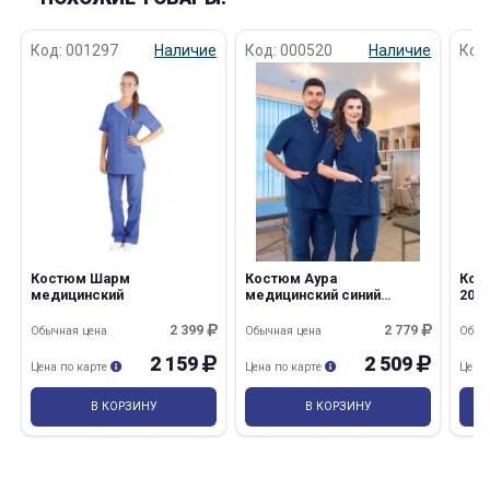
Код: 001297
Наличие
Код: 000520
Наличие
Код
Костюм Шарм
Костюм Аура
Кос
медицинский
медицинский синий
205
мужской
2 399
2 779
Обычная цена
Обычная цена
Обыч
2 159
2 509
Цена по карте
Цена по карте
Цена
В КОРЗИНУ
В КОРЗИНУ