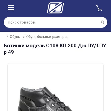
Для клиентов всех банков
Обувь
Обувь больших размеров
Разбейте
Ботинки модель С108 КП 200 Дж ПУ/ТПУ
оплату
на части
р 49
без переплат
График платежей
Сегодня
25
%