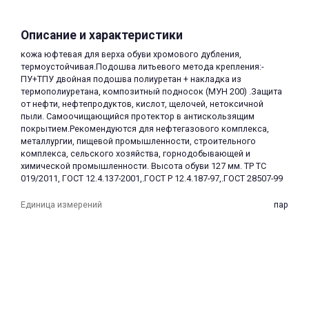
Описание и характеристики
кожа юфтевая для верха обуви хромового дубления,
термоустойчивая.Подошва литьевого метода крепления:-
ПУ+ТПУ двойная подошва полиуретан + накладка из
термополиуретана, композитный подносок (МУН 200) .Защита
раз в 2 недели
от нефти, нефтепродуктов, кислот, щелочей, нетоксичной
пыли. Самоочищающийся протектор в антискользящим
покрытием.Рекомендуются для нефтегазового комплекса,
металлургии, пищевой промышленности, строительного
комплекса, сельского хозяйства, горнодобывающей и
химической промышленности. Высота обуви 127 мм. ТР ТС
019/2011, ГОСТ 12.4.137-2001,.ГОСТ Р 12.4.187-97,.ГОСТ 28507-99
Единица измерений
пар