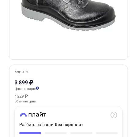
Добавляйте товары
в корзину
Оплачивайте сегодня только
25
% картой любого банка
Получайте товар
выбранный способом
Код: 0080
3 899
Цена по карте
Оставшиеся
75
% будут
4 229
списываться
с вашей карты
Обычная цена
по
25
%
каждые 2 недели
Разбить на части
без переплат
Подробнее