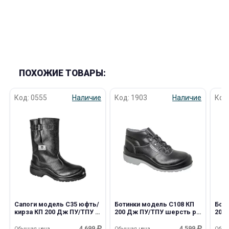
ПОХОЖИЕ ТОВАРЫ:
Код: 0555
Наличие
Код: 1903
Наличие
Код
Сапоги модель С35 юфть/
Ботинки модель С108 КП
Бот
кирза КП 200 Дж ПУ/ТПУ р
200 Дж ПУ/ТПУ шерсть р
200
49
49
50
4 699
4 599
Обычная цена
Обычная цена
Обыч