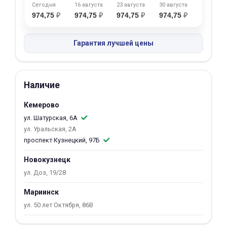
Сегодня
16 августа
23 августа
30 августа
об оплате Плайтом
974,75
₽
974,75
₽
974,75
₽
974,75
₽
Гарантия лучшей цены
Остались вопросы?
25
8 800 302-02-51
Наличие
plait.ru
раз в 2
недели
Кемерово
ул. Шатурская, 6А
ул. Уральская, 2А
проспект Кузнецкий, 97Б
Новокузнецк
ул. Доз, 19/28
Мариинск
ул. 50 лет Октября, 86В