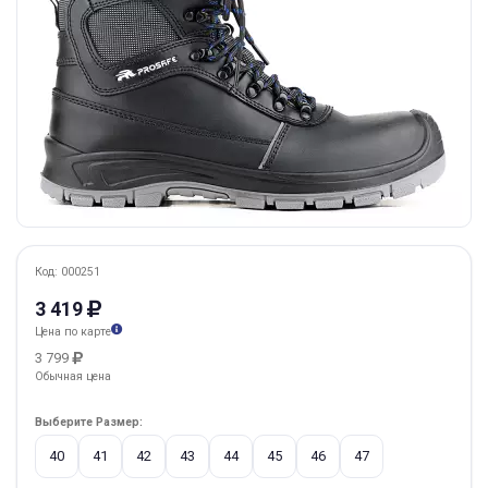
Код: 000251
3 419
Цена по карте
3 799
Обычная цена
Выберите Размер:
40
41
42
43
44
45
46
47