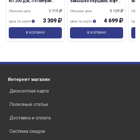
КП 200 Дж, ПУ/нитрил
завышен берцами, юфть,
жен
(Сварщик) (PROSAFE)
ПУ (ROVERBOOTS)
(RO
3 719
5 129
Обычная цена
Обычная цена
Обыч
3 309
4 699
Цена по карте
Цена по карте
Цена
В КОРЗИНУ
В КОРЗИНУ
Интернет магазин
Дисконтная карта
Полезные статьи
Доставка и оплата
Система скидок