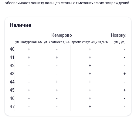
обеспечивает защиту пальцев стопы от механических повреждений.
Наличие
Кемерово
Новокузнец
ул. Шатурская, 6А
ул. Уральская, 2А
проспект Кузнецкий, 97Б
ул. Доз, 19/28
40
+
-
+
-
41
+
+
+
-
42
-
-
+
-
43
-
-
+
+
44
-
+
+
-
45
+
+
+
+
46
-
-
+
-
47
-
-
+
-