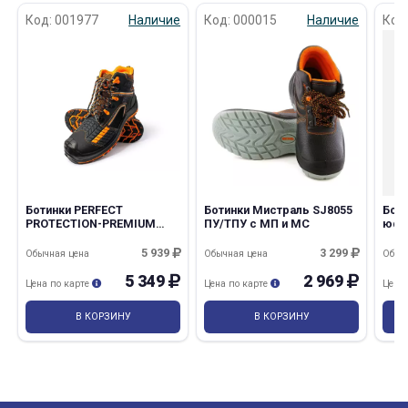
Код: 001977
Наличие
Код: 000015
Наличие
Код
Ботинки PERFECT
Ботинки Мистраль SJ8055
Бот
PROTECTION-PREMIUM
ПУ/ТПУ с МП и МС
юфть
EDITION-КЕВЛАР TR4-CK
ПУ-НИТРИЛ с ПП и АС
5 939
3 299
Обычная цена
Обычная цена
Обыч
5 349
2 969
Цена по карте
Цена по карте
Цена
В КОРЗИНУ
В КОРЗИНУ