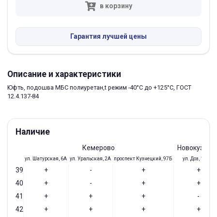
в корзину
Гарантия лучшей цены
Описание и характеристики
Юфть, подошва МБС полиуретан,t режим -40°С до +125°С, ГОСТ
12.4.137-84
Наличие
Кемерово
Новокузнец
ул. Шатурская, 6А
ул. Уральская, 2А
проспект Кузнецкий, 97Б
ул. Доз, 19/28
39
+
-
+
+
40
+
-
+
+
41
+
+
+
-
42
+
+
+
+