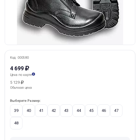
Код: 000580
4 699
Цена по карте
5 129
Обычная цена
Выберите Размер:
39
40
41
42
43
44
45
46
47
48