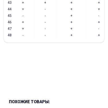
43
+
+
+
+
44
+
-
+
+
45
-
-
+
-
46
+
-
+
+
47
+
-
+
-
48
-
-
+
+
ПОХОЖИЕ ТОВАРЫ: