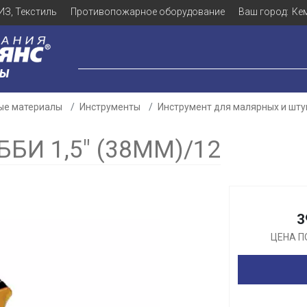
ИЗ, Текстиль
Противопожарное оборудование
Ваш город:
Ке
ЛЫ
ые материалы
Инструменты
Инструмент для малярных и шту
БИ 1,5" (38ММ)/12
Для клиентов всех банков
Разбейте
оплату
3
а части
без переплат
ЦЕНА П
График платежей