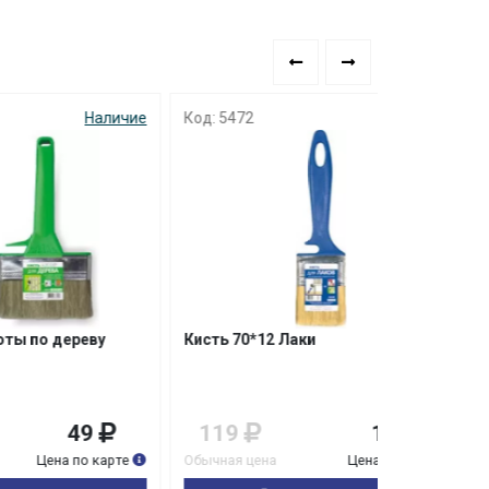
аличие
Код: 5472
Наличие
Код: 2921
у
Кисть 70*12 Лаки
Кисть плос
смешанный 
119
109
999
карте
Обычная цена
Цена по карте
Обычная цена