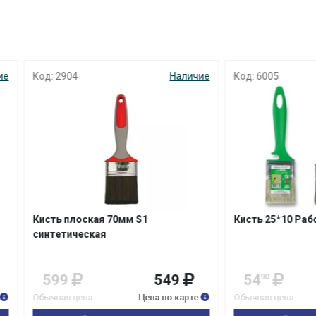
с вашей карты
по
25
%
каждые 2 недели
904
Наличие
Код: 6005
Н
Подробнее
об оплате Плайтом
25
раз в 2
Остались вопросы?
недели
8 800 302-02-51
 плоская 70мм S1
Кисть 25*10 Работы по дерев
тическая
plait.ru
9
549
54
49
90
я цена
Цена по карте
Обычная цена
Цена по 