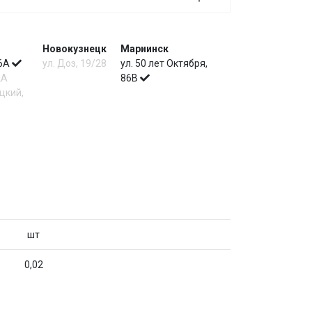
Новокузнецк
Мариинск
 6А
ул. Доз, 19/28
ул. 50 лет Октября,
2А
86В
цкий,
шт
0,02