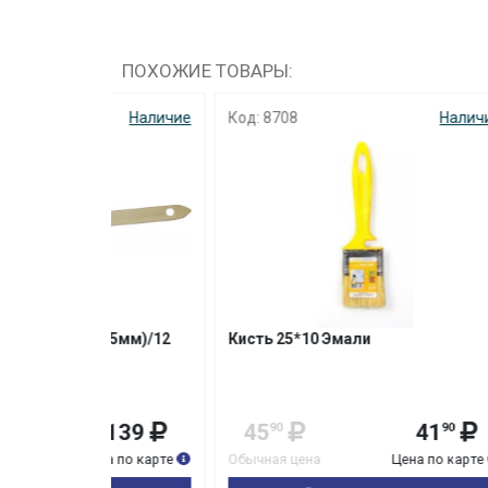
ПОХОЖИЕ ТОВАРЫ:
Наличие
Код: 8708
Наличие
Код: 2
(75мм)/12
Кисть 25*10 Эмали
Кисть
синте
139
45
41
59
90
90
на по карте
Обычная цена
Цена по карте
Обычна