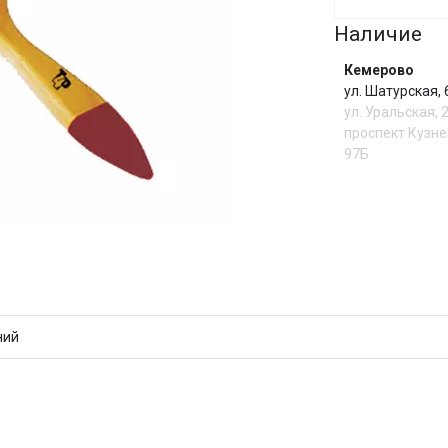
Наличие
Сегодня
25
%
Кемерово
ул. Шатурская,
ул. Уральская, 
проспект Кузне
97Б
Добавляйте товары
в корзину
Оплачивайте сегодня только
И
25
% картой любого банка
ний
Получайте товар
выбранный способом
Оставшиеся
75
% будут
списываться