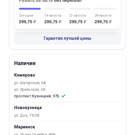
Разбить на части
без переплат
об оплате Плайтом
Сегодня
14 августа
21 августа
28 августа
299,75
₽
299,75
₽
299,75
₽
299,75
₽
Остались вопросы?
Гарантия лучшей цены
25
8 800 302-02-51
plait.ru
раз в 2
недели
Наличие
Кемерово
ул. Шатурская, 6А
ул. Уральская, 2А
проспект Кузнецкий, 97Б
Новокузнецк
ул. Доз, 19/28
Мариинск
ул. 50 лет Октября, 86В