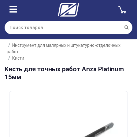
Для клиентов всех банков
Инструмент для малярных и штукатурно-отделочных
Разбейте
работ
оплату
на части
Кисти
без переплат
Кисть для точных работ Anza Platinum
15мм
График платежей
Сегодня
25
%