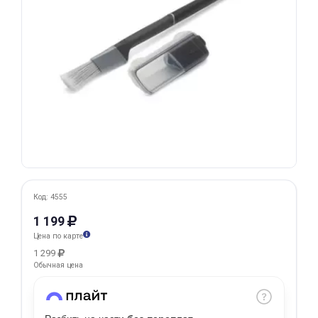
Добавляйте товары
в корзину
Оплачивайте сегодня только
25
% картой любого банка
Получайте товар
выбранный способом
Код: 4555
Оставшиеся
75
% будут
1 199
списываться
с вашей карты
Цена по карте
по
25
%
каждые 2 недели
1 299
Обычная цена
Подробнее