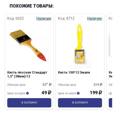
ПОХОЖИЕ ТОВАРЫ:
Код: 6022
Наличие
Код: 8712
Наличие
Код
Кисть плоская Стандарт
Кисть 100*12 Эмали
Кист
1,5" (38мм)/12
Экс
52
90
219
Обычная цена
Обычная цена
Обыч
49
199
Цена по карте
Цена по карте
Цена
В КОРЗИНУ
В КОРЗИНУ