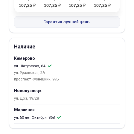
107,25
₽
107,25
₽
107,25
₽
107,25
₽
об оплате Плайтом
Гарантия лучшей цены
Остались вопросы?
25
8 800 302-02-51
Наличие
plait.ru
раз в 2
Кемерово
недели
ул. Шатурская, 6А
ул. Уральская, 2А
проспект Кузнецкий, 97Б
Новокузнецк
ул. Доз, 19/28
Мариинск
ул. 50 лет Октября, 86В