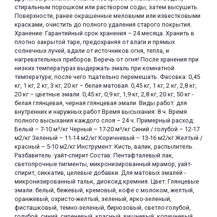
стиральным порошком или раствором соды, затем высушить.
Поверхности, ранее окрашенные меловыми или известковыми
красками, очистить до полного удаления старого покрытия.
Хранение: Гарантийный срок хранения – 24 месяца. Хранить в
плотно закрытой таре, предохраняя от влаги и прямых
солнечных лучей, вдали от источников огня, тепла, и
нагревательных приборов. Беречь от огня! После хранения при
низких температурах выдержать эмаль при комнатной
температуре, после чего тщательно перемешать. Фасовка: 0,45
кг, 1 кг, 2 кг, 3 кг, 20 кг – белая матовая. 0,45 кг, 1 кг, 2 кг, 2,8 кг,
20 кг – цветные эмали. 0,45 кг, 0,9 кг, 1,9 кг, 2,8 кг, 20 кг, 50 кг -
белая глянцевая, черная глянцевая эмали. Виды работ: для
внутренних и наружных работ Время высыхания: 8 ч. Время
полного высыхания каждого слоя – 24 ч. Примерный расход:
Белый – 7-10 м²/кг Черный – 17-20 м²/кг Синий / голубой – 12-17
м2/кг Зеленый – 11-14 м2/кг Коричневый – 13-16 м2/кг Желтый /
красный – 5-10 м2/кг Инструмент: Кисть, валик, распылитель.
Разбавитель: уайт-спирит Состав: Пентафталевый лак,
светопрочные пигменты, микронизированный мрамор, уайт-
спирит, сиккатив, целевые добавки. Для матовых эмалей -
микронизированный тальк, диоксид кремния. Цвет: Глянцевые
эмали: белый, бежевый, кремовый, кофе с молоком, желтый,
оранжевый, охристо-желтый, зеленый, ярко-зеленый,
фисташковый, темно-зеленый, бирюзовый, светло-голубой,
голубой, синий, сиреневый, красный, вишневый, коричневый,