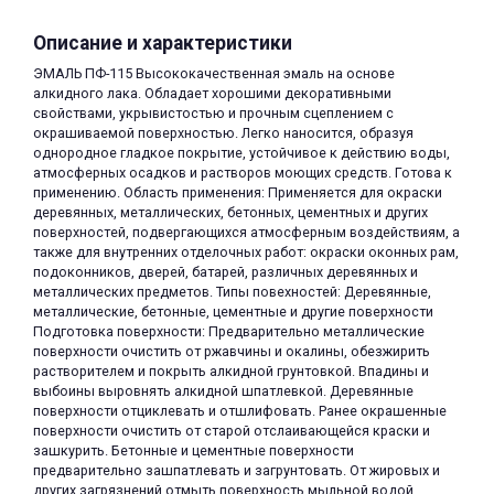
Описание и характеристики
ЭМАЛЬ ПФ-115 Высококачественная эмаль на основе
алкидного лака. Обладает хорошими декоративными
свойствами, укрывистостью и прочным сцеплением с
окрашиваемой поверхностью. Легко наносится, образуя
однородное гладкое покрытие, устойчивое к действию воды,
раз в 2 недели
атмосферных осадков и растворов моющих средств. Готова к
применению. Область применения: Применяется для окраски
деревянных, металлических, бетонных, цементных и других
поверхностей, подвергающихся атмосферным воздействиям, а
также для внутренних отделочных работ: окраски оконных рам,
подоконников, дверей, батарей, различных деревянных и
металлических предметов. Типы повехностей: Деревянные,
металлические, бетонные, цементные и другие поверхности
Подготовка поверхности: Предварительно металлические
поверхности очистить от ржавчины и окалины, обезжирить
растворителем и покрыть алкидной грунтовкой. Впадины и
выбоины выровнять алкидной шпатлевкой. Деревянные
поверхности отциклевать и отшлифовать. Ранее окрашенные
поверхности очистить от старой отслаивающейся краски и
зашкурить. Бетонные и цементные поверхности
предварительно зашпатлевать и загрунтовать. От жировых и
других загрязнений отмыть поверхность мыльной водой,