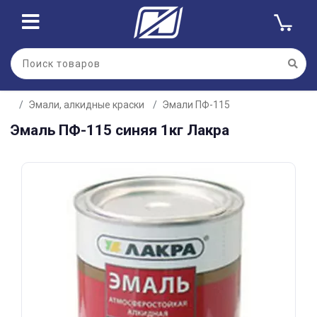
Для клиентов всех банков
Эмали, алкидные краски
Эмали ПФ-115
Разбейте
Эмаль ПФ-115 синяя 1кг Лакра
оплату
на части
без переплат
График платежей
Сегодня
25
%