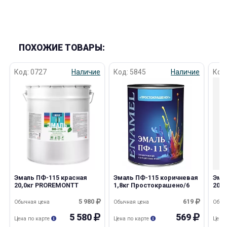
ПОХОЖИЕ ТОВАРЫ:
Код: 0727
Наличие
Код: 5845
Наличие
Код
Эмаль ПФ-115 красная
Эмаль ПФ-115 коричневая
Эма
20,0кг PROREMONTT
1,8кг Простокрашено/6
20,0
5 980
619
Обычная цена
Обычная цена
Обыч
5 580
569
Цена по карте
Цена по карте
Цена