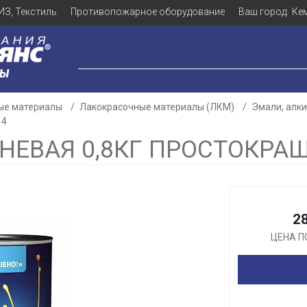
ИЗ, Текстиль
Противопожарное оборудование
Ваш город:
Ке
ЛЫ
ые материалы
Лакокрасочные материалы (ЛКМ)
Эмали, алк
14
НЕВАЯ 0,8КГ ПРОСТОКРА
Для клиентов всех банков
Разбейте
оплату
2
ЦЕНА П
а части
без переплат
График платежей