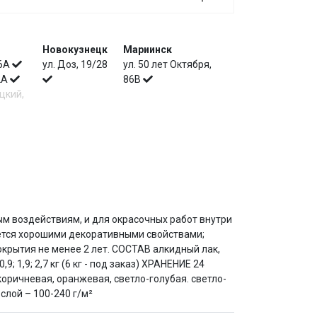
Новокузнецк
Мариинск
 6А
ул. Доз, 19/28
ул. 50 лет Октября,
 2А
86В
цкий,
 воздействиям, и для окрасочных работ внутри
чается хорошими декоративными свойствами;
крытия не менее 2 лет. СОСТАВ алкидный лак,
,9; 2,7 кг (6 кг - под заказ) ХРАНЕНИЕ 24
оричневая, оранжевая, светло-голубая. светло-
лой – 100-240 г/м²