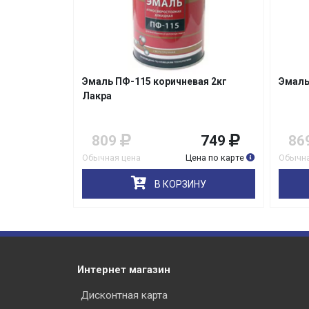
ая 2кг
Эмаль ПФ-115 зеленая 2кг Лакра
Эмаль
Прост
749
869
799
31
на по карте
Обычная цена
Цена по карте
Обычна
НУ
В КОРЗИНУ
Интернет магазин
Дисконтная карта