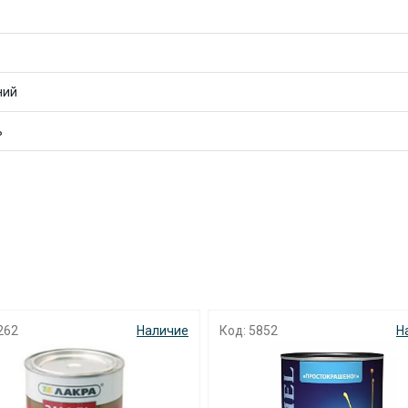
с вашей карты
по
25
%
каждые 2 недели
ний
Подробнее
об оплате Плайтом
ь
25
раз в 2
Остались вопросы?
недели
8 800 302-02-51
plait.ru
852
Наличие
Код: 3466
Н