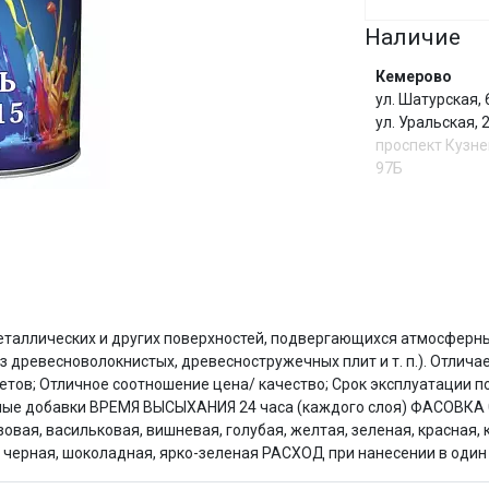
Наличие
Сегодня
Кемерово
25
%
ул. Шатурская,
ул. Уральская,
проспект Кузне
97Б
Добавляйте товары
в корзину
Оплачивайте сегодня только
И
25
% картой любого банка
аллических и других поверхностей, подвергающихся атмосферным
из древесноволокнистых, древесностружечных плит и т. п.). Отли
тов; Отличное соотношение цена/ качество; Срок эксплуатации по
Получайте товар
выбранный способом
ые добавки ВРЕМЯ ВЫСЫХАНИЯ 24 часа (каждого слоя) ФАСОВКА 0,9; 1
я, васильковая, вишневая, голубая, желтая, зеленая, красная, к
. черная, шоколадная, ярко-зеленая РАСХОД при нанесении в один с
Оставшиеся
75
% будут
списываться