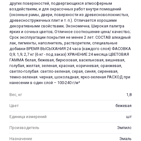
других поверхностей, подвергающихся атмосферным
воздействиям, и для окрасочных работ внутри помещений
(оконные рамы, двери, поверхности из древесноволокнистых,
древесностружечных плит и т. п.). Отличается хорошими
декоративными свойствами; Экономична; Широкая палитра
ярких и сочных цветов; Отличное соотношение цена/ качество;
Срок эксплуатации покрытия не менее 2 лет. СОСТАВ алкидный
лак, пигменты, наполнитель, растворители, специальные
раз в 2 недели
добавки ВРЕМЯ ВЫСЫХАНИЯ 24 часа (каждого слоя) ФАСОВКА
0,9; 1,9; 2,7 кг (6 кг - под заказ) ХРАНЕНИЕ 24 месяца ЦВЕТОВАЯ
ГАММА белая, бежевая, бирюзовая, васильковая, вишневая,
голубая, желтая, зеленая, красная, коричневая, оранжевая,
светло-голубая. светло-зеленая, серая, синяя, сиреневая,
темно-зеленая. черная, шоколадная, ярко-зеленая РАСХОД при
нанесении в один слой – 100-240 г/м²
Вес, кг
1,8
Цвет
бежевая
Единица измерений
шт
Производитель
Эмпилс
Назначение
Эмаль