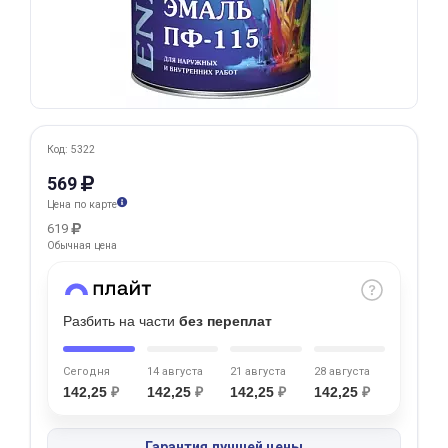
Добавляйте товары
в корзину
Оплачивайте сегодня только
25
% картой любого банка
Код: 5322
569
Цена по карте
Получайте товар
619
выбранный способом
Обычная цена
Оставшиеся
75
% будут
Разбить на части
без переплат
списываться
с вашей карты
по
25
%
каждые 2 недели
Сегодня
14 августа
21 августа
28 августа
142,25
₽
142,25
₽
142,25
₽
142,25
₽
Подробнее
Гарантия лучшей цены