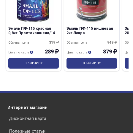
Эмаль ПФ-115 красная
Эмаль ПФ-115 вишневая
Эма
0,8кг Простокрашено/14
2кг Лакра
20кг
319
949
Обычная цена
Обычная цена
Обыч
289
879
Цена по карте
Цена по карте
Цена
В КОРЗИНУ
В КОРЗИНУ
Интернет магазин
Дисконтная карта
Полезные статьи