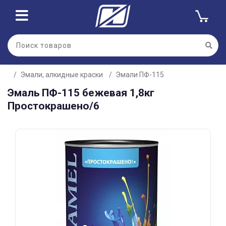
Для клиентов всех банков
Эмали, алкидные краски
Эмали ПФ-115
Разбейте
Эмаль ПФ-115 бежевая 1,8кг
оплату
на части
Простокрашено/6
без переплат
График платежей
Сегодня
25
%