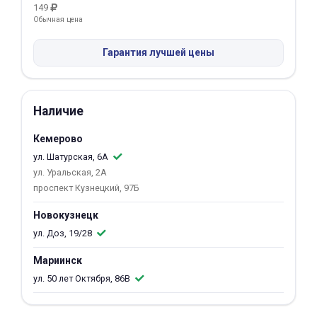
149
Обычная цена
Добавляйте товары
в корзину
Гарантия лучшей цены
Оплачивайте сегодня только
25
% картой любого банка
Наличие
Кемерово
Получайте товар
ул. Шатурская, 6А
выбранный способом
ул. Уральская, 2А
проспект Кузнецкий, 97Б
Оставшиеся
75
% будут
Новокузнецк
списываться
с вашей карты
ул. Доз, 19/28
по
25
%
каждые 2 недели
Мариинск
ул. 50 лет Октября, 86В
Подробнее