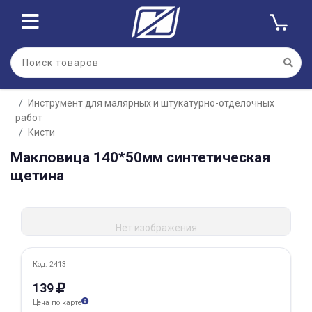
Для клиентов всех банков
Инструмент для малярных и штукатурно-отделочных
Разбейте
работ
оплату
на части
Кисти
без переплат
Макловица 140*50мм синтетическая
щетина
График платежей
Нет изображения
Сегодня
Код: 2413
25
%
139
Цена по карте