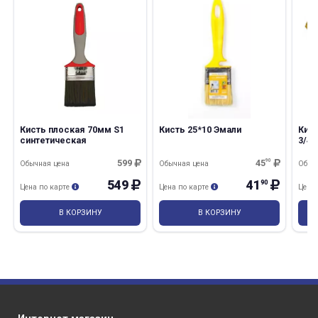
раз в 2 недели
Кисть плоская 70мм S1
Кисть 25*10 Эмали
Кис
синтетическая
3/4"
599
45
90
Обычная цена
Обычная цена
Обыч
549
41
90
Цена по карте
Цена по карте
Цена
В КОРЗИНУ
В КОРЗИНУ