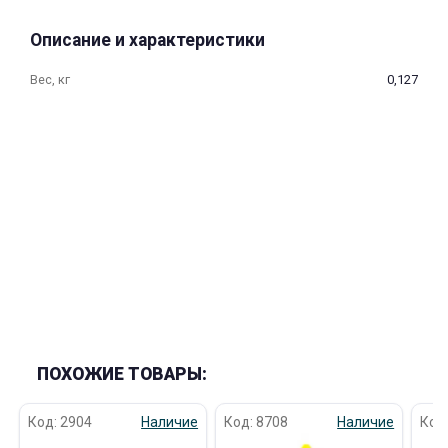
об оплате Плайтом
Описание и характеристики
Вес, кг
0,127
Остались вопросы?
25
8 800 302-02-51
plait.ru
раз в 2
недели
ПОХОЖИЕ ТОВАРЫ:
Код: 2904
Наличие
Код: 8708
Наличие
Код