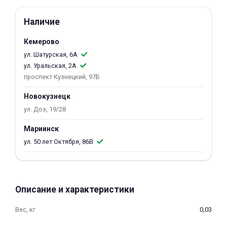
об оплате Плайтом
Наличие
Кемерово
ул. Шатурская, 6А
Остались вопросы?
25
ул. Уральская, 2А
8 800 302-02-51
проспект Кузнецкий, 97Б
plait.ru
раз в 2
Новокузнецк
недели
ул. Доз, 19/28
Мариинск
ул. 50 лет Октября, 86В
Описание и характеристики
Вес, кг
0,03