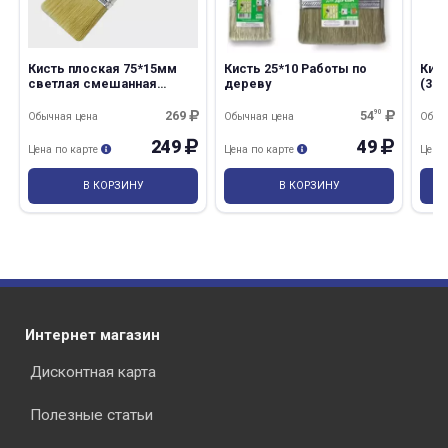
Кисть плоская 75*15мм
Кисть 25*10 Работы по
Кис
светлая смешанная
дереву
(30м
щетина DECОR
269
54
90
Обычная цена
Обычная цена
Обыч
249
49
Цена по карте
Цена по карте
Цена
В КОРЗИНУ
В КОРЗИНУ
Интернет магазин
Дисконтная карта
Полезные статьи