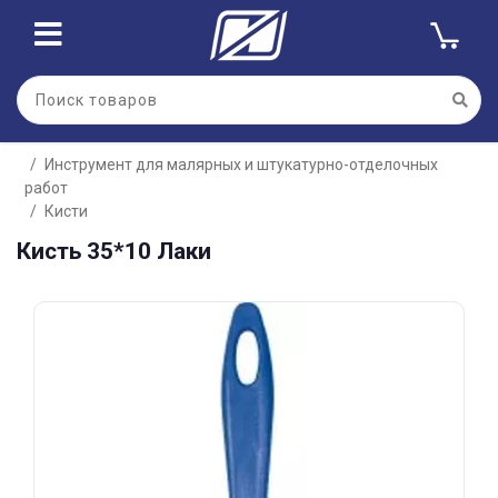
Для клиентов всех банков
Инструмент для малярных и штукатурно-отделочных
Разбейте
работ
оплату
на части
Кисти
без переплат
Кисть 35*10 Лаки
График платежей
Сегодня
25
%