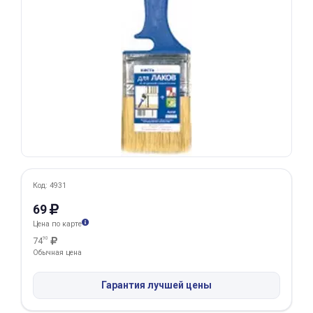
Добавляйте товары
в корзину
Оплачивайте сегодня только
25
% картой любого банка
Получайте товар
выбранный способом
Код: 4931
69
Оставшиеся
75
% будут
Цена по карте
списываться
с вашей карты
74
90
по
25
%
каждые 2 недели
Обычная цена
Гарантия лучшей цены
Подробнее