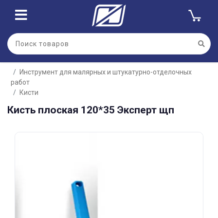
Для клиентов всех банков
Инструмент для малярных и штукатурно-отделочных
Разбейте
работ
оплату
на части
Кисти
без переплат
Кисть плоская 120*35 Эксперт щп
График платежей
Сегодня
25
%