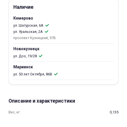
об оплате Плайтом
Наличие
Кемерово
ул. Шатурская, 6А
ул. Уральская, 2А
Остались вопросы?
25
проспект Кузнецкий, 97Б
8 800 302-02-51
plait.ru
Новокузнецк
раз в 2
ул. Доз, 19/28
недели
Мариинск
ул. 50 лет Октября, 86В
Описание и характеристики
Вес, кг
0,135