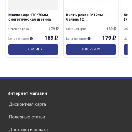
Макловица 170*70мм
Кисть ракля 3*12см
Кис
синтетическая щетина
белый/12
(75м
179
189
Обычная цена
Обычная цена
Обыч
169
179
Цена по карте
Цена по карте
Цена
В КОРЗИНУ
В КОРЗИНУ
Интернет магазин
Дисконтная карта
Полезные статьи
Доставка и оплата