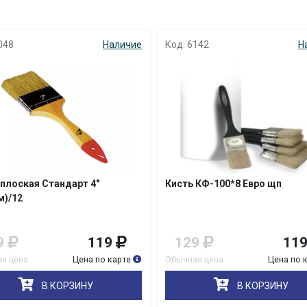
с вашей карты
по
25
%
каждые 2 недели
048
Наличие
Код: 6142
Н
Подробнее
об оплате Плайтом
25
раз в 2
Остались вопросы?
недели
 плоская Стандарт 4"
Кисть КФ-100*8 Евро щп
м)/12
8 800 302-02-51
plait.ru
9
119
129
11
я цена
Цена по карте
Обычная цена
Цена по 
В КОРЗИНУ
В КОРЗИНУ