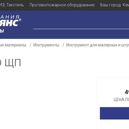
ИЗ, Текстиль
Противопожарное оборудование
Ваш город:
Ке
ЛЫ
ые материалы
Инструменты
Инструмент для малярных и шту
О ЩП
Для клиентов всех банков
Разбейте
оплату
4
а части
без переплат
ЦЕНА П
График платежей