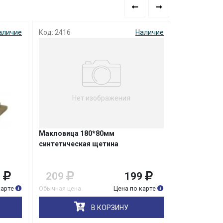
аличие
Код: 2416
Наличие
Код: 2414
Нет изображения
Не
Макловица 180*80мм
Макловица 
синтетическая щетина
синтетичес
9
209
199
169
карте
Обычная цена
Цена по карте
Обычная цена
В КОРЗИНУ