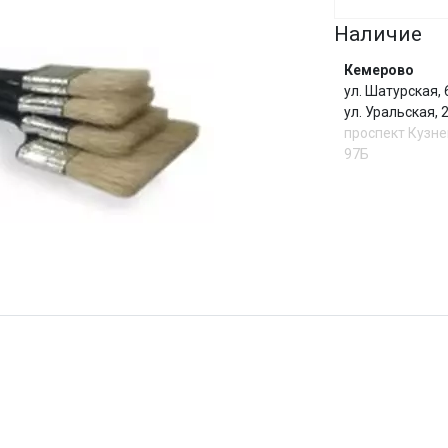
Наличие
Сегодня
25
%
Кемерово
ул. Шатурская,
ул. Уральская,
проспект Кузне
97Б
Добавляйте товары
в корзину
Оплачивайте сегодня только
И
25
% картой любого банка
Получайте товар
выбранный способом
Оставшиеся
75
% будут
списываться