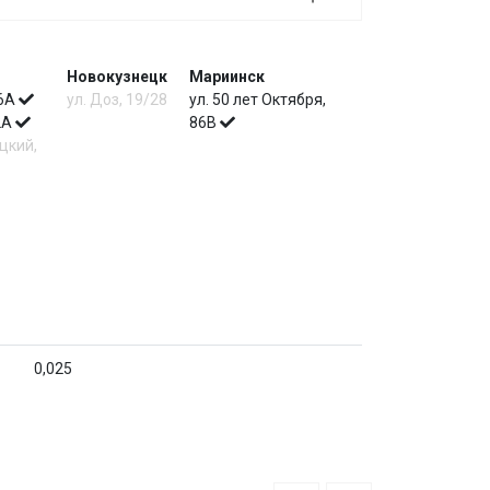
Новокузнецк
Мариинск
 6А
ул. Доз, 19/28
ул. 50 лет Октября,
 2А
86В
цкий,
0,025