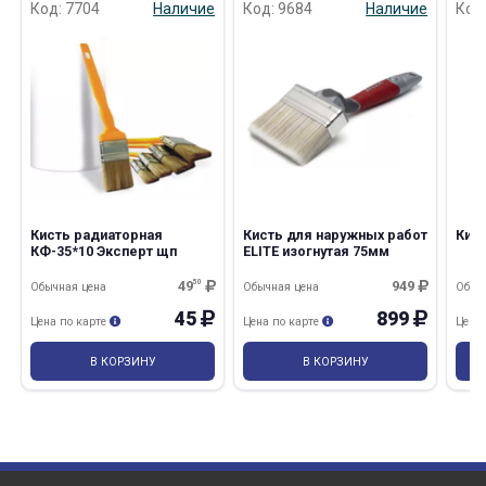
Код: 7704
Наличие
Код: 9684
Наличие
Код
Кисть радиаторная
Кисть для наружных работ
Кист
КФ-35*10 Эксперт щп
ELITE изогнутая 75мм
49
50
949
Обычная цена
Обычная цена
Обыч
45
899
Цена по карте
Цена по карте
Цена
В КОРЗИНУ
В КОРЗИНУ