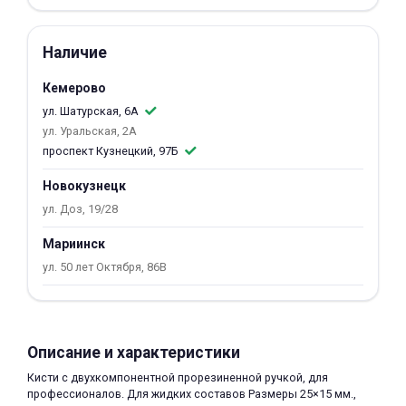
об оплате Плайтом
Наличие
Кемерово
ул. Шатурская, 6А
Остались вопросы?
25
ул. Уральская, 2А
8 800 302-02-51
проспект Кузнецкий, 97Б
plait.ru
раз в 2
недели
Новокузнецк
ул. Доз, 19/28
Мариинск
ул. 50 лет Октября, 86В
Описание и характеристики
Кисти с двухкомпонентной прорезиненной ручкой, для
профессионалов. Для жидких составов Размеры 25×15 мм.,