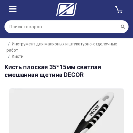
Для клиентов всех банков
Инструмент для малярных и штукатурно-отделочных
Разбейте
работ
оплату
на части
Кисти
без переплат
Кисть плоская 35*15мм светлая
смешанная щетина DECОR
График платежей
Сегодня
25
%