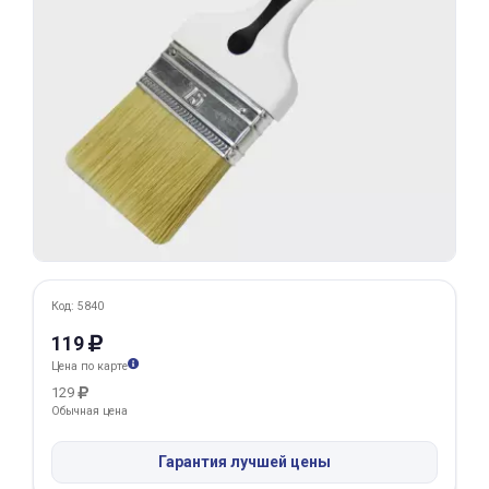
Добавляйте товары
в корзину
Оплачивайте сегодня только
25
% картой любого банка
Получайте товар
выбранный способом
Код: 5840
Оставшиеся
75
% будут
119
списываться
с вашей карты
Цена по карте
по
25
%
каждые 2 недели
129
Обычная цена
Гарантия лучшей цены
Подробнее