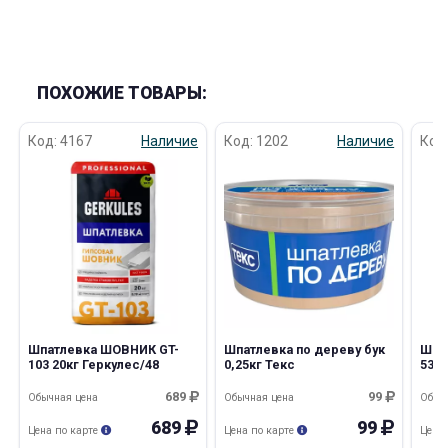
ПОХОЖИЕ ТОВАРЫ:
Код: 4167
Наличие
Код: 1202
Наличие
Код
Шпатлевка ШОВНИК GT-
Шпатлевка по дереву бук
Шпа
103 20кг Геркулес/48
0,25кг Текс
53 5
689
99
Обычная цена
Обычная цена
Обыч
689
99
Цена по карте
Цена по карте
Цена