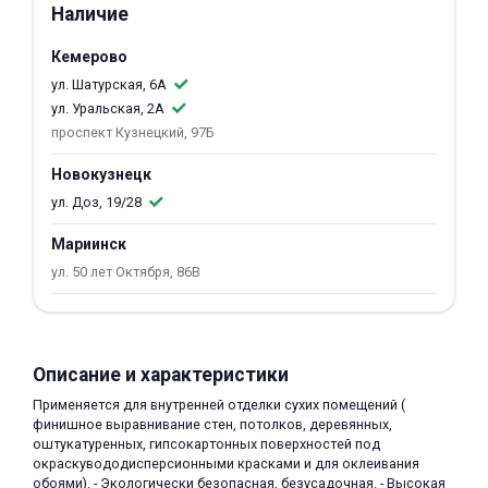
Наличие
об оплате Плайтом
Кемерово
ул. Шатурская, 6А
ул. Уральская, 2А
проспект Кузнецкий, 97Б
Остались вопросы?
25
8 800 302-02-51
Новокузнецк
plait.ru
раз в 2
ул. Доз, 19/28
недели
Мариинск
ул. 50 лет Октября, 86В
Описание и характеристики
Применяется для внутренней отделки сухих помещений (
финишное выравнивание стен, потолков, деревянных,
оштукатуренных, гипсокартонных поверхностей под
окраскувододисперсионными красками и для оклеивания
обоями). - Экологически безопасная, безусадочная. - Высокая