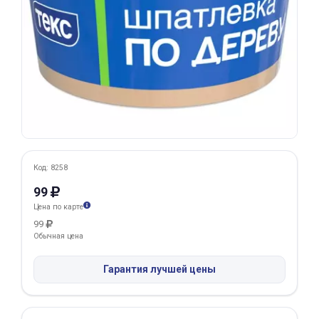
Добавляйте товары
в корзину
Оплачивайте сегодня только
25
% картой любого банка
Получайте товар
выбранный способом
Код: 8258
99
Цена по карте
Оставшиеся
75
% будут
99
списываться
с вашей карты
Обычная цена
по
25
%
каждые 2 недели
Гарантия лучшей цены
Подробнее