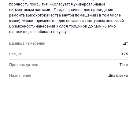
прочность покрытия. - Колеруется универсальными
пигментными пастами. - Предназначена для проведения
ремонта высокогокачества внутри помещений ( в том числе
кухни). Может применятся для создания фактурных покрытий. -
Возможность нанесения 1 слоя толщиной до 5мм. - Легко
наносится, не забивает шкурку.
Единица измерений
шт
раз в 2 недели
Вес, кг
0,25
Производитель
Текс
Назначение
Шпатлевка