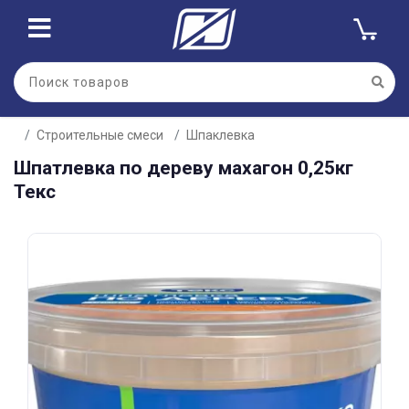
Для клиентов всех банков
Строительные смеси
Шпаклевка
Разбейте
Шпатлевка по дереву махагон 0,25кг
оплату
на части
Текс
без переплат
График платежей
Сегодня
25
%