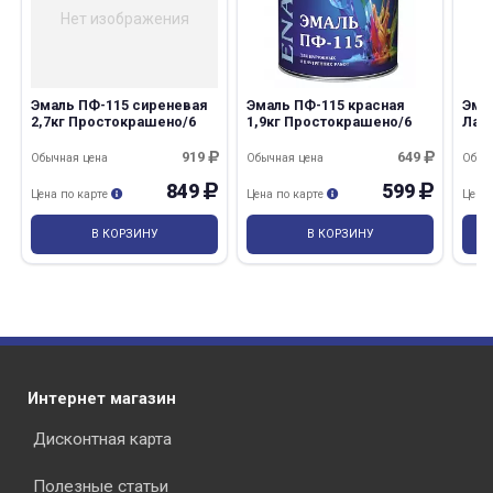
Нет изображения
Эмаль ПФ-115 сиреневая
Эмаль ПФ-115 красная
Эма
2,7кг Простокрашено/6
1,9кг Простокрашено/6
Лак
919
649
Обычная цена
Обычная цена
Обыч
849
599
Цена по карте
Цена по карте
Цена
В КОРЗИНУ
В КОРЗИНУ
Интернет магазин
Дисконтная карта
Полезные статьи