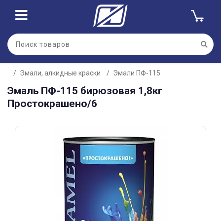
Для клиентов всех банков
Эмали, алкидные краски
Эмали ПФ-115
Разбейте
Эмаль ПФ-115 бирюзовая 1,8кг
оплату
на части
Простокрашено/6
без переплат
График платежей
Сегодня
25
%