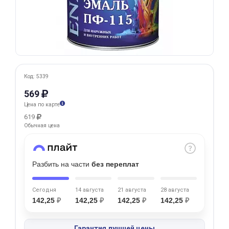
Добавляйте товары
в корзину
Оплачивайте сегодня только
25
% картой любого банка
Код: 5339
569
Цена по карте
Получайте товар
619
выбранный способом
Обычная цена
Оставшиеся
75
% будут
Разбить на части
без переплат
списываться
с вашей карты
по
25
%
каждые 2 недели
Сегодня
14 августа
21 августа
28 августа
142,25
₽
142,25
₽
142,25
₽
142,25
₽
Подробнее
Гарантия лучшей цены