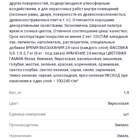
других поверхностей, подвергающихся атмосферным
воздействиям, и для окрасочных работ внутри помещений
(оконные рамы, двери, поверхности из древесноволокнистых,
древесностружечных плит и т. п.). Отличается хорошими
декоративными свойствами; Экономична; Широкая палитра
ярких и сочных цветов; Отличное соотношение цена/ качество;
Срок эксплуатации покрытия не менее 2 лет. СОСТАВ алкидный
лак, пигменты, наполнитель, растворители, специальные
раз в 2 недели
добавки ВРЕМЯ ВЫСЫХАНИЯ 24 часа (каждого слоя) ФАСОВКА
0,9; 1,9; 2,7 кг (6 кг - под заказ) ХРАНЕНИЕ 24 месяца ЦВЕТОВАЯ
ГАММА белая, бежевая, бирюзовая, васильковая, вишневая,
голубая, желтая, зеленая, красная, коричневая, оранжевая,
светло-голубая. светло-зеленая, серая, синяя, сиреневая,
темно-зеленая. черная, шоколадная, ярко-зеленая РАСХОД при
нанесении в один слой – 100-240 г/м²
Вес, кг
1,9
Цвет
бирюзовая
Единица измерений
шт
Производитель
Эмпилс
Назначение
Эмаль