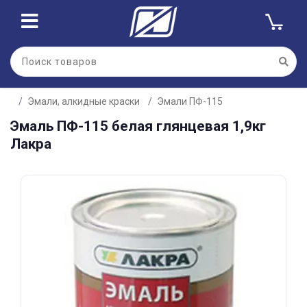
Для клиентов всех банков
Эмали, алкидные краски
Эмали ПФ-115
Разбейте
Эмаль ПФ-115 белая глянцевая 1,9кг
оплату
на части
Лакра
без переплат
График платежей
Сегодня
25
%