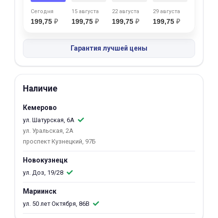
об оплате Плайтом
Сегодня
15 августа
22 августа
29 августа
199,75
₽
199,75
₽
199,75
₽
199,75
₽
Гарантия лучшей цены
Остались вопросы?
25
8 800 302-02-51
plait.ru
раз в 2
Наличие
недели
Кемерово
ул. Шатурская, 6А
ул. Уральская, 2А
проспект Кузнецкий, 97Б
Новокузнецк
ул. Доз, 19/28
Мариинск
ул. 50 лет Октября, 86В