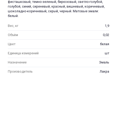
фисташковый, темно-зеленый, бирюзовый, светло-голубой,
голубой, синий, сиреневый, красный, вишневый, коричневый,
шоколадно-коричневый, серый, черный. Матовые эмали:
белый.
Вес, кг
1,9
Объём
0,02
Цвет
белая
Единица измерений
шт
Назначение
Эмаль
Производитель
Лакра