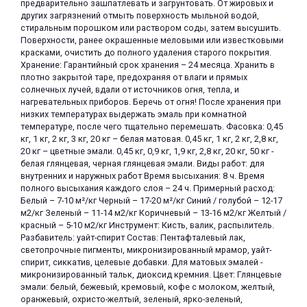
предварительно зашпатлевать и загрунтовать. От жировых и
других загрязнений отмыть поверхность мыльной водой,
стиральным порошком или раствором соды, затем высушить.
Поверхности, ранее окрашенные меловыми или известковыми
красками, очистить до полного удаления старого покрытия.
Хранение: Гарантийный срок хранения – 24 месяца. Хранить в
плотно закрытой таре, предохраняя от влаги и прямых
солнечных лучей, вдали от источников огня, тепла, и
нагревательных приборов. Беречь от огня! После хранения при
низких температурах выдержать эмаль при комнатной
температуре, после чего тщательно перемешать. Фасовка: 0,45
кг, 1 кг, 2 кг, 3 кг, 20 кг – белая матовая. 0,45 кг, 1 кг, 2 кг, 2,8 кг,
20 кг – цветные эмали. 0,45 кг, 0,9 кг, 1,9 кг, 2,8 кг, 20 кг, 50 кг -
белая глянцевая, черная глянцевая эмали. Виды работ: для
внутренних и наружных работ Время высыхания: 8 ч. Время
полного высыхания каждого слоя – 24 ч. Примерный расход:
Белый – 7-10 м²/кг Черный – 17-20 м²/кг Синий / голубой – 12-17
м2/кг Зеленый – 11-14 м2/кг Коричневый – 13-16 м2/кг Желтый /
красный – 5-10 м2/кг Инструмент: Кисть, валик, распылитель.
Разбавитель: уайт-спирит Состав: Пентафталевый лак,
светопрочные пигменты, микронизированный мрамор, уайт-
спирит, сиккатив, целевые добавки. Для матовых эмалей -
микронизированный тальк, диоксид кремния. Цвет: Глянцевые
эмали: белый, бежевый, кремовый, кофе с молоком, желтый,
оранжевый, охристо-желтый, зеленый, ярко-зеленый,