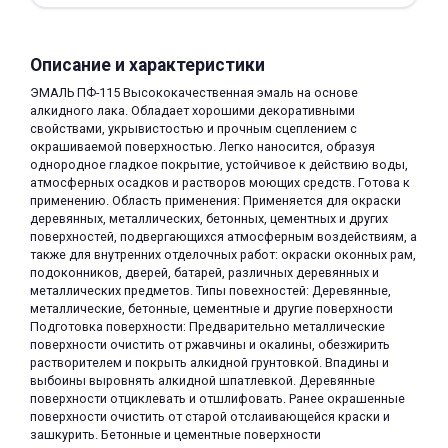
Описание и характеристики
ЭМАЛЬ ПФ-115 Высококачественная эмаль на основе
алкидного лака. Обладает хорошими декоративными
свойствами, укрывистостью и прочным сцеплением с
окрашиваемой поверхностью. Легко наносится, образуя
раз в 2 недели
однородное гладкое покрытие, устойчивое к действию воды,
атмосферных осадков и растворов моющих средств. Готова к
применению. Область применения: Применяется для окраски
деревянных, металлических, бетонных, цементных и других
поверхностей, подвергающихся атмосферным воздействиям, а
также для внутренних отделочных работ: окраски оконных рам,
подоконников, дверей, батарей, различных деревянных и
металлических предметов. Типы повехностей: Деревянные,
металлические, бетонные, цементные и другие поверхности
Подготовка поверхности: Предварительно металлические
поверхности очистить от ржавчины и окалины, обезжирить
растворителем и покрыть алкидной грунтовкой. Впадины и
выбоины выровнять алкидной шпатлевкой. Деревянные
поверхности отциклевать и отшлифовать. Ранее окрашенные
поверхности очистить от старой отслаивающейся краски и
зашкурить. Бетонные и цементные поверхности