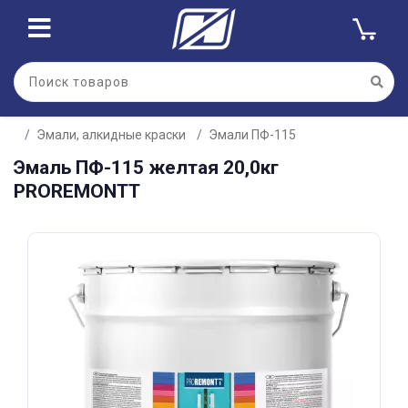
Для клиентов всех банков
Эмали, алкидные краски
Эмали ПФ-115
Разбейте
Эмаль ПФ-115 желтая 20,0кг
оплату
на части
PROREMONTT
без переплат
График платежей
Сегодня
25
%