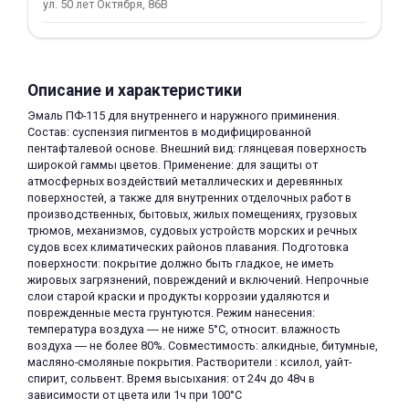
ул. 50 лет Октября, 86В
Описание и характеристики
Эмаль ПФ-115 для внутреннего и наружного приминения.
Состав: суспензия пигментов в модифицированной
раз в 2 недели
пентафталевой основе. Внешний вид: глянцевая поверхность
широкой гаммы цветов. Применение: для защиты от
атмосферных воздействий металлических и деревянных
поверхностей, а также для внутренних отделочных работ в
производственных, бытовых, жилых помещениях, грузовых
трюмов, механизмов, судовых устройств морских и речных
судов всех климатических районов плавания. Подготовка
поверхности: покрытие должно быть гладкое, не иметь
жировых загрязнений, повреждений и включений. Непрочные
слои старой краски и продукты коррозии удаляются и
поврежденные места грунтуются. Режим нанесения:
температура воздуха ― не ниже 5°C, относит. влажность
воздуха ― не более 80%. Совместимость: алкидные, битумные,
масляно-смоляные покрытия. Растворители : ксилол, уайт-
спирит, сольвент. Время высыхания: от 24ч до 48ч в
зависимости от цвета или 1ч при 100°C