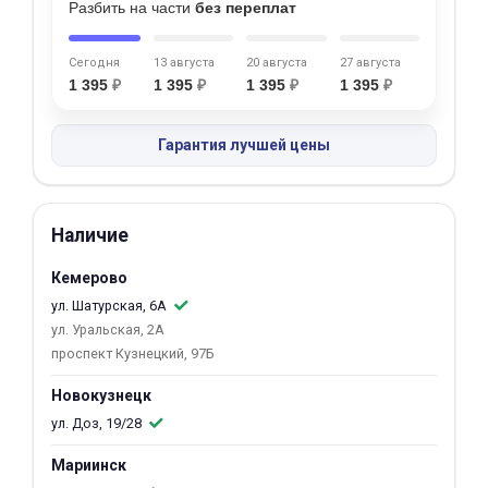
Разбить на части
без переплат
об оплате Плайтом
Сегодня
13 августа
20 августа
27 августа
1 395
₽
1 395
₽
1 395
₽
1 395
₽
Остались вопросы?
25
Гарантия лучшей цены
8 800 302-02-51
plait.ru
раз в 2
недели
Наличие
Кемерово
ул. Шатурская, 6А
ул. Уральская, 2А
проспект Кузнецкий, 97Б
Новокузнецк
ул. Доз, 19/28
Мариинск