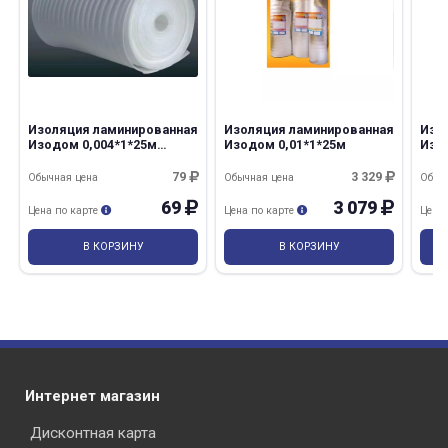
Изоляция ламинированная
Изоляция ламинированная
Изо
Изодом 0,004*1*25м
Изодом 0,01*1*25м
Изо
нарезка
79
3 329
Обычная цена
Обычная цена
Обыч
69
3 079
Цена по карте
Цена по карте
Цена
В КОРЗИНУ
В КОРЗИНУ
Интернет магазин
Дисконтная карта