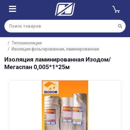
Для клиентов всех банков
Теплоизоляция
Разбейте
Изоляция фольгированная, ламинированная
оплату
на части
Изоляция ламинированная Изодом/
без переплат
Мегаспан 0,005*1*25м
График платежей
Сегодня
25
%