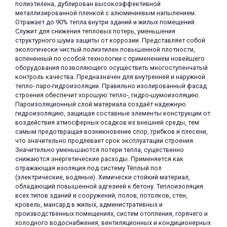
полиэтилена, дублирован высокоэффективной
металлизированной пленкой с алюминиевым напылением.
Отражает до 90% тепла внутри зданий и жилых помещений.
Служит для снижения тепловых потерь, уменьшения
структурного шума защиты от коррозии. Представляет собой
экологически чистый полиэтилен повышенной плотности,
вспененный по особой технологии с применением новейшего
оборудования позволяющего осуществить многоступенчатый
раз в 2 недели
контроль качества. Предназначен для внутренней и наружной
тепло- паро-гидроизоляции. Правильно изолированный фасад
строения обеспечит хорошую тепло-, гидро-шумоизоляцию.
Пароизоляционный слой материала создаёт надежную
гидроизоляцию, защищая составные элементы конструкции от
воздействия атмосферных осадков из внешней среды, тем
самым предотвращая возникновение спор, грибков и плесени,
что значительно продлевает срок эксплуатации строения.
Значительно уменьшаются потери тепла, существенно
снижаются энергетические расходы. Применяется как
отражающая изоляция под систему Тёплый пол
(электрические, водяные). Химически стойкий материал,
обладающий повышенной адгезией к бетону. Теплоизоляция
всех типов зданий и сооружений, полов, потолков, стен,
кровель, мансард в жилых, административных и
производственных помещениях, систем отопления, горячего и
холодного водоснабжения, вентиляционных и кондиционерных