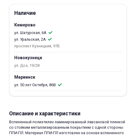
об оплате Плайтом
Наличие
Кемерово
ул. Шатурская, 6А
Остались вопросы?
25
ул. Уральская, 2А
8 800 302-02-51
проспект Кузнецкий, 97Б
plait.ru
раз в 2
Новокузнецк
недели
ул. Доз, 19/28
Мариинск
ул. 50 лет Октября, 86В
Описание и характеристики
Вспененный полиэтилен ламинированный лавсановой пленкой
со стойким металлизированным покрытием с одной стороны
ППИ-ПЛ. Материал ППИ-ПЛ изготовлен на основе вспененного