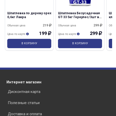
Шпатлевка по дереву орех
Шпатлевка Безусадочная
Шпа
0,6кг Лакра
GT-33 5кг Геркулес/3шт в
клее
кор
219
299
Обычная цена
Обычная цена
Обыч
199
299
Цена по карте
Цена по карте
Цена
В КОРЗИНУ
В КОРЗИНУ
Интернет магазин
Дисконтная карта
Полезные статьи
Доставка и оплата