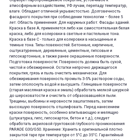
атмосферным воздействиям, УФ лучам, перепаду температур,
об оплате Плайтом
влаге. Обладает отличной укрывистостью. Долговечность
фасадного покрытия при соблюдении технологии – более 5
лет. Область применения: Для наружных работ. Фасады зданий.
Краска в базе А; применяется либо как самостоятельная белая
краска, либо для колеровки в светлые и пастельные тона.
Остались вопросы?
Краска в базе С - только для колеровки в насыщенные и
25
темные тона. Типы повехностей: Бетонные, кирпичные,
8 800 302-02-51
оштукатуренные, деревянные, цементные, гипсовые и
plait.ru
раз в 2
гипсокартонные, а также ранее окрашенные поверхности.
Подготовка поверхности: Поверхность должна быть сухой,
недели
чистой и обезжиренной. Остатки непрочно держащегося
покрытия, грязь и пыль очистить механически. Для
обезжиривания поверхность промыть 3-5% раствором соды,
затем ополоснуть водой и высушить. Глянцевые поверхности
(старая масляная краска и эмаль) обработать мелкой шкуркой
до шероховатости и очистить от образовавшейся пыли.
Трещины, выбоины и неровности зашпатлевать, затем
высохшую поверхность отшлифовать. Перед нанесением
краски поверхность, особенно впитывающую и мелящую
(штукатурка, гипс, гипсокартон, бетон и т.д.), следует
обработать акриловой грунтовкой глубокого проникновения
PARADE G30/G50. Хранение: Хранить в оригинальной плотно
закрытой таре при температуре от 5°С до 35°С. Гарантийный