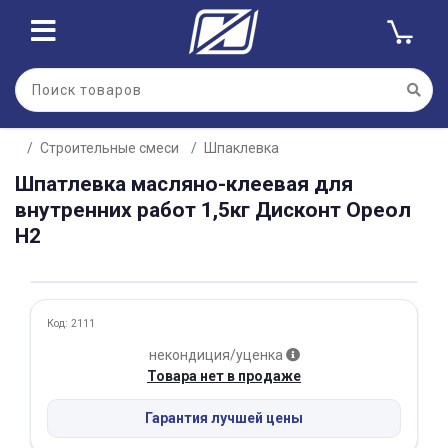
Для клиентов всех банков
Строительные смеси
Шпаклевка
Разбейте
Шпатлевка масляно-клеевая для
оплату
на части
внутренних работ 1,5кг Дисконт Ореол
без переплат
Н2
График платежей
Код: 2111
некондиция/уценка
Сегодня
Товара нет в продаже
25
%
Гарантия лучшей цены