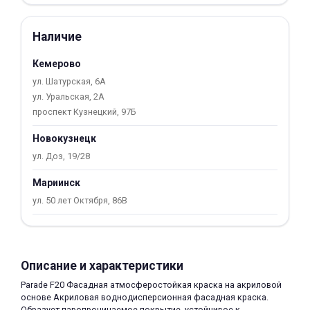
Добавляйте товары
Наличие
в корзину
Кемерово
ул. Шатурская, 6А
Оплачивайте сегодня только
ул. Уральская, 2А
25
% картой любого банка
проспект Кузнецкий, 97Б
Новокузнецк
Получайте товар
ул. Доз, 19/28
выбранный способом
Мариинск
ул. 50 лет Октября, 86В
Оставшиеся
75
% будут
списываться
с вашей карты
по
25
%
каждые 2 недели
Описание и характеристики
Parade F20 Фасадная атмосферостойкая краска на акриловой
основе Акриловая воднодисперсионная фасадная краска.
Подробнее
Образует паропроницаемое покрытие, устойчивое к