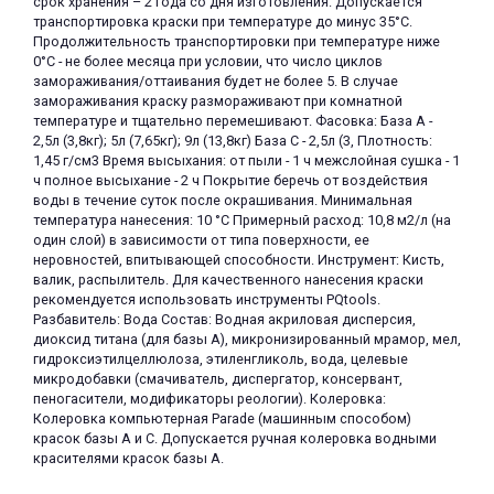
срок хранения – 2 года со дня изготовления. Допускается
транспортировка краски при температуре до минус 35°С.
Продолжительность транспортировки при температуре ниже
0°С - не более месяца при условии, что число циклов
замораживания/оттаивания будет не более 5. В случае
замораживания краску размораживают при комнатной
температуре и тщательно перемешивают. Фасовка: База А -
2,5л (3,8кг); 5л (7,65кг); 9л (13,8кг) База С - 2,5л (3, Плотность:
1,45 г/см3 Время высыхания: от пыли - 1 ч межслойная сушка - 1
раз в 2 недели
ч полное высыхание - 2 ч Покрытие беречь от воздействия
воды в течение суток после окрашивания. Минимальная
температура нанесения: 10 °C Примерный расход: 10,8 м2/л (на
один слой) в зависимости от типа поверхности, ее
неровностей, впитывающей способности. Инструмент: Кисть,
валик, распылитель. Для качественного нанесения краски
рекомендуется использовать инструменты PQtools.
Разбавитель: Вода Состав: Водная акриловая дисперсия,
диоксид титана (для базы А), микронизированный мрамор, мел,
гидроксиэтилцеллюлоза, этиленгликоль, вода, целевые
микродобавки (смачиватель, диспергатор, консервант,
пеногасители, модификаторы реологии). Колеровка:
Колеровка компьютерная Parade (машинным способом)
красок базы А и С. Допускается ручная колеровка водными
красителями красок базы А.