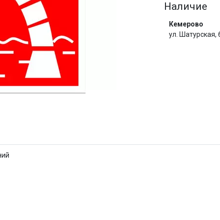
Наличие
Сегодня
Кемерово
25
%
ул. Шатурская,
Добавляйте товары
в корзину
И
Оплачивайте сегодня только
25
% картой любого банка
ний
Получайте товар
выбранный способом
Оставшиеся
75
% будут
списываться