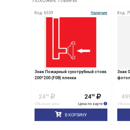
ПОХОЖИЕ ТОВАРЫ:
Код: 6539
Наличие
Код: 7
Знак Пожарный сухотрубный стояк
Знак 
200*200 (F08) пленка
фотол
24
24
49
90
90
Обычная цена
Цена по карте
Обычна
В КОРЗИНУ