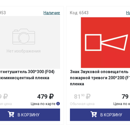
с вашей карты
по
25
%
каждые 2 недели
953
Наличие
Код: 6543
Н
Подробнее
об оплате Плайтом
Нет изображения
25
раз в 2
Огнетушитель 300*300 (F04)
Знак Звуковой оповещатель
Остались вопросы?
недели
юминисцентный пленка
пожарной тревоги 200*200 (F
пленка
8 800 302-02-51
9
479
81
79
90
plait.ru
я цена
Цена по карте
Обычная цена
Цена по 
В КОРЗИНУ
В КОРЗИНУ