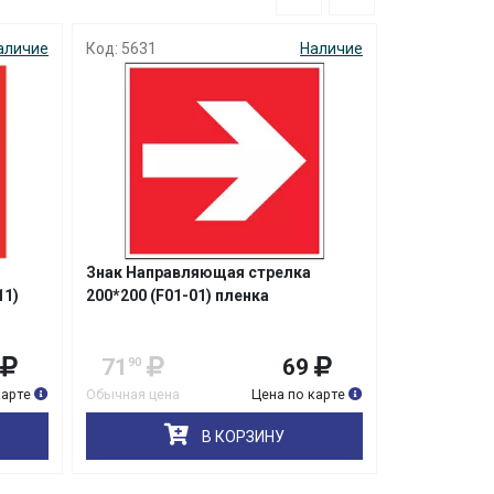
аличие
Код: 5631
Наличие
Код: 6536
Знак Направляющая стрелка
Знак Пожар
11)
200*200 (F01-01) пленка
(F03) пленк
71
69
40
90
90
карте
Обычная цена
Цена по карте
Обычная цена
В КОРЗИНУ