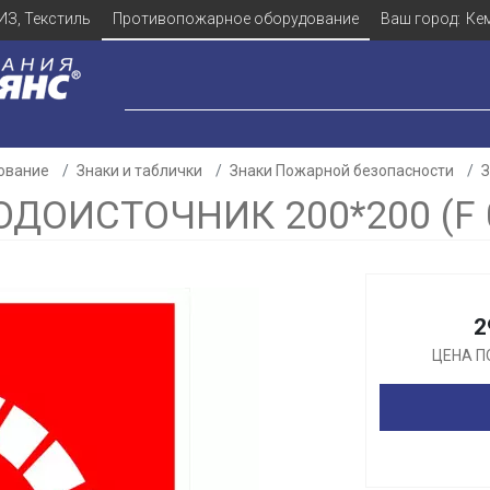
ИЗ, Текстиль
Противопожарное оборудование
Ваш город:
Ке
ование
Знаки и таблички
Знаки Пожарной безопасности
З
ДОИСТОЧНИК 200*200 (F 
Для клиентов всех банков
2
Разбейте
оплату
ЦЕНА П
а части
без переплат
График платежей