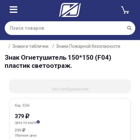
Для клиентов всех банков
Знаки и таблички
Знаки Пожарной безопасности
Разбейте
Знак Огнетушитель 150*150 (F04)
оплату
на части
пластик светоотраж.
без переплат
Нет изображения
График платежей
Код: 3265
Сегодня
379
25
%
Цена по карте
399
Обычная цена