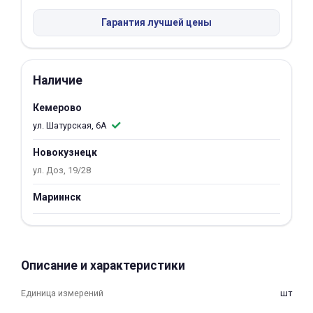
Добавляйте товары
Гарантия лучшей цены
в корзину
Наличие
Оплачивайте сегодня только
25
% картой любого банка
Кемерово
ул. Шатурская, 6А
Получайте товар
Новокузнецк
выбранный способом
ул. Доз, 19/28
Мариинск
Оставшиеся
75
% будут
списываться
с вашей карты
по
25
%
каждые 2 недели
Описание и характеристики
Единица измерений
шт
Подробнее