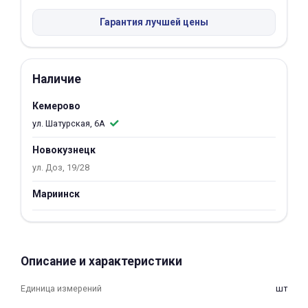
Добавляйте товары
Гарантия лучшей цены
в корзину
Наличие
Оплачивайте сегодня только
25
% картой любого банка
Кемерово
ул. Шатурская, 6А
Получайте товар
Новокузнецк
выбранный способом
ул. Доз, 19/28
Мариинск
Оставшиеся
75
% будут
списываться
с вашей карты
по
25
%
каждые 2 недели
Описание и характеристики
Единица измерений
шт
Подробнее