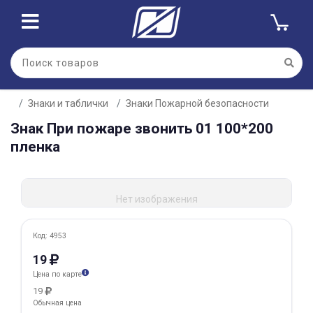
Для клиентов всех банков
Знаки и таблички
Знаки Пожарной безопасности
Разбейте
Знак При пожаре звонить 01 100*200
оплату
на части
пленка
без переплат
Нет изображения
График платежей
Код: 4953
Сегодня
19
25
%
Цена по карте
19
Обычная цена