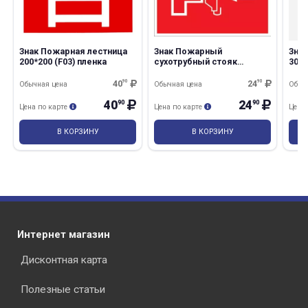
Знак Пожарная лестница
Знак Пожарный
Зна
200*200 (F03) пленка
сухотрубный стояк
300*
200*200 (F08) пленка
фот
пле
40
90
24
90
Обычная цена
Обычная цена
Обыч
раз в 2 недели
40
24
90
90
Цена по карте
Цена по карте
Цена
В КОРЗИНУ
В КОРЗИНУ
Интернет магазин
Дисконтная карта
Полезные статьи