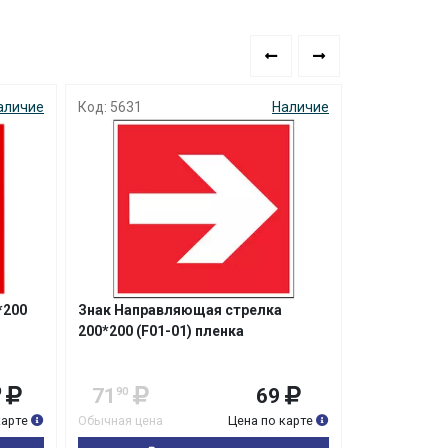
аличие
Код: 5631
Наличие
Код: 4451
Не
*200
Знак Направляющая стрелка
Знак Пожар
200*200 (F01-01) пленка
(F03) фото
пластик
71
69
229
0
90
карте
Обычная цена
Цена по карте
Обычная цена