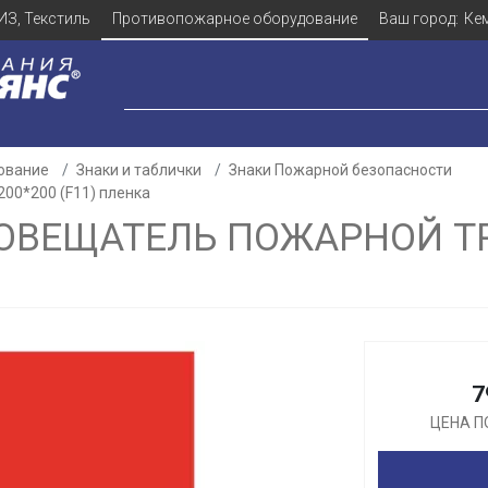
ИЗ, Текстиль
Противопожарное оборудование
Ваш город:
Ке
ование
Знаки и таблички
Знаки Пожарной безопасности
00*200 (F11) пленка
ОВЕЩАТЕЛЬ ПОЖАРНОЙ ТР
Для клиентов всех банков
Разбейте
оплату
а части
без переплат
7
ЦЕНА П
График платежей