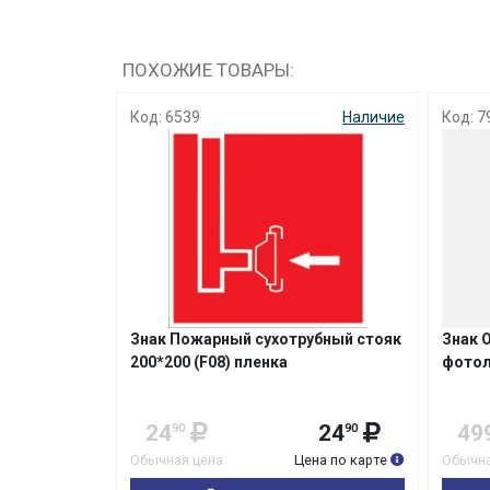
ПОХОЖИЕ ТОВАРЫ:
Наличие
Код: 6539
Наличие
Код: 7
ния
150 (F04)
Знак Пожарный сухотрубный стояк
Знак 
200*200 (F08) пленка
фотол
379
24
24
49
90
90
на по карте
Обычная цена
Цена по карте
Обычна