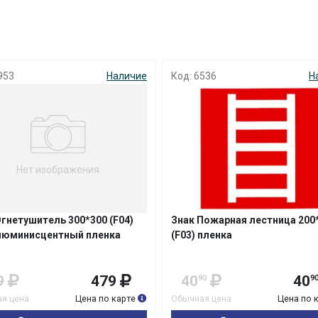
с вашей карты
по
25
%
каждые 2 недели
953
Наличие
Код: 6536
Н
Подробнее
об оплате Плайтом
25
Нет изображения
раз в 2
Остались вопросы?
недели
8 800 302-02-51
Огнетушитель 300*300 (F04)
Знак Пожарная лестница 200
юминисцентный пленка
(F03) пленка
plait.ru
9
479
40
40
90
9
я цена
Цена по карте
Обычная цена
Цена по 