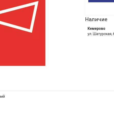
Сегодня
25
%
Наличие
Кемерово
ул. Шатурская,
Добавляйте товары
в корзину
Оплачивайте сегодня только
25
% картой любого банка
И
Получайте товар
выбранный способом
ний
Оставшиеся
75
% будут
списываться