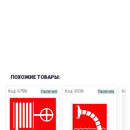
об оплате Плайтом
Остались вопросы?
25
8 800 302-02-51
plait.ru
раз в 2
недели
ПОХОЖИЕ ТОВАРЫ:
Код: 6798
Наличие
Код: 6538
Наличие
Код