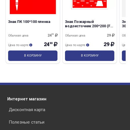
Знак ПК 100*100 пленка
Знак Пожарный
Зна
водоисточник 200*200 (F
300*
07) пленка
фот
пле
24
90
29
Обычная цена
Обычная цена
Обыч
раз в 2 недели
24
29
90
Цена по карте
Цена по карте
Цена
В КОРЗИНУ
В КОРЗИНУ
Интернет магазин
Дисконтная карта
Полезные статьи