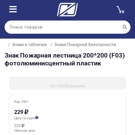
Для клиентов всех банков
Знаки и таблички
Знаки Пожарной безопасности
Разбейте
Знак Пожарная лестница 200*200 (F03)
оплату
на части
фотолюминисцентный пластик
без переплат
Нет изображения
График платежей
Код: 4451
Сегодня
229
25
%
Цена по карте
229
Обычная цена