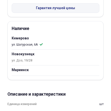
Добавляйте товары
Гарантия лучшей цены
в корзину
Наличие
Оплачивайте сегодня только
25
% картой любого банка
Кемерово
ул. Шатурская, 6А
Получайте товар
Новокузнецк
выбранный способом
ул. Доз, 19/28
Мариинск
Оставшиеся
75
% будут
списываться
с вашей карты
по
25
%
каждые 2 недели
Описание и характеристики
Единица измерений
шт
Подробнее