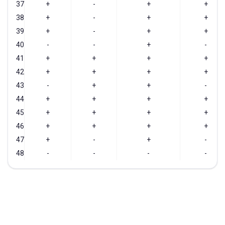
37
+
-
+
+
38
+
-
+
+
39
+
-
+
+
40
-
-
+
-
41
+
+
+
+
42
+
+
+
+
43
-
+
+
-
44
+
+
+
+
45
+
+
+
+
46
+
+
+
+
47
+
-
+
-
48
-
-
-
-