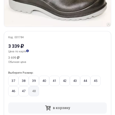
Код: 001784
3 339
Цена по карте
3 699
Обычная цена
Выберите Размер:
37
38
39
40
41
42
43
44
45
46
47
48
в корзину