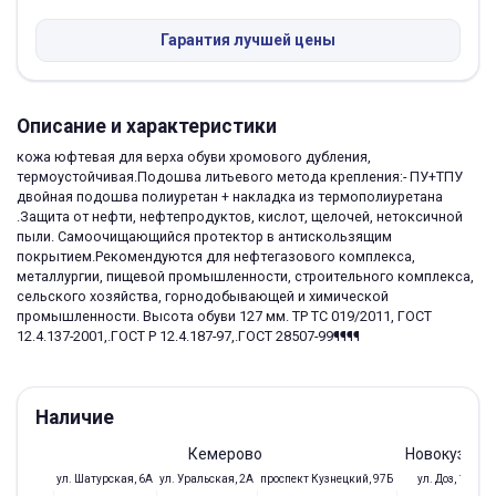
Гарантия лучшей цены
Описание и характеристики
кожа юфтевая для верха обуви хромового дубления,
термоустойчивая.Подошва литьевого метода крепления:- ПУ+ТПУ
двойная подошва полиуретан + накладка из термополиуретана
.Защита от нефти, нефтепродуктов, кислот, щелочей, нетоксичной
пыли. Самоочищающийся протектор в антискользящим
покрытием.Рекомендуются для нефтегазового комплекса,
металлургии, пищевой промышленности, строительного комплекса,
сельского хозяйства, горнодобывающей и химической
промышленности. Высота обуви 127 мм. ТР ТС 019/2011, ГОСТ
12.4.137-2001,.ГОСТ Р 12.4.187-97,.ГОСТ 28507-99¶¶¶¶
Наличие
Кемерово
Новокузнец
ул. Шатурская, 6А
ул. Уральская, 2А
проспект Кузнецкий, 97Б
ул. Доз, 19/28