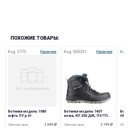
ПОХОЖИЕ ТОВАРЫ:
Код: 3775
Наличие
Код: 000251
Наличие
Код
Нет изображения
Ботинки модель 1085
Ботинки модель 740Т
Бот
юфть ПУ р 41
кожа, КП 200 ДЖ, ПУ/ТПУ
ОМО
(PROSAFE)
3 699
3 799
Обычная цена
Обычная цена
Обыч