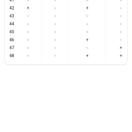
41
-
-
-
-
42
+
-
+
-
43
-
-
-
-
44
-
-
-
-
45
-
-
-
-
46
-
-
+
-
47
-
-
-
+
48
-
-
+
+