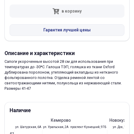
в корзину
Гарантия лучшей цены
Описание и характеристики
Сапоги укороченные высотой 28 см для использования при
температурах до -30*С. Галоша ТЭП, голяшка из ткани Oxford
дублирована поролоном, утепляющий вклапдыш из нетканого
фольгированного полотна. Отделка ременой лентой со
светоотражающими нитями, полукольца из нержавеющей стали.
Размеры 41-47
Наличие
Кемерово
Новокузнец
ул. Шатурская, 6А
ул. Уральская, 2А
проспект Кузнецкий, 97Б
ул. Доз, 19/28