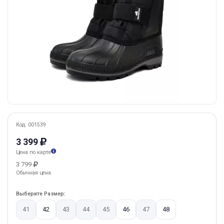
Код: 001539
3 399
Цена по карте
3 799
Обычная цена
Выберите Размер:
41
42
43
44
45
46
47
48