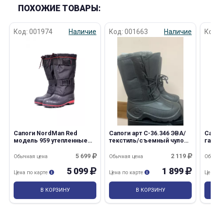
ПОХОЖИЕ ТОВАРЫ:
Код: 001974
Наличие
Код: 001663
Наличие
Код
Сапоги NordMаn Red
Сапоги арт С-36.346 ЭВА/
Сапо
модель 959 утепленные
текстиль/съемный чулок
гало
(Минпромторг)
мужские
вкл
(МП
5 699
2 119
Обычная цена
Обычная цена
Обыч
5 099
1 899
Цена по карте
Цена по карте
Цена
В КОРЗИНУ
В КОРЗИНУ