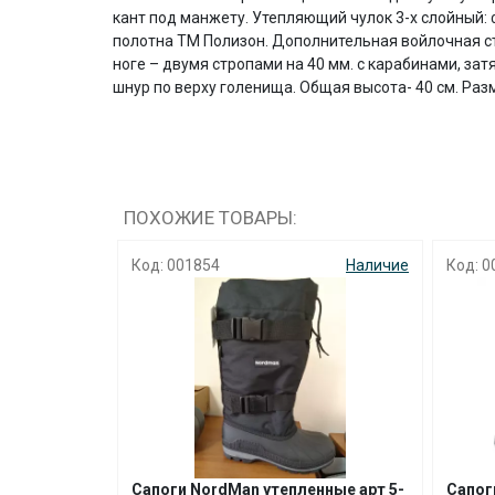
кант под манжету. Утепляющий чулок 3-х слойный: 
полотна ТМ Полизон. Дополнительная войлочная ст
ноге – двумя стропами на 40 мм. с карабинами, з
шнур по верху голенища. Общая высота- 40 см. Разм
ПОХОЖИЕ ТОВАРЫ:
Наличие
Код: 001854
Наличие
Код: 0
одель 959
Сапоги NordMаn утепленные арт 5-
Сапог