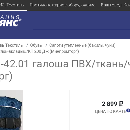
ИЗ, Текстиль
Противопожарное оборудование
Ваш город:
Ке
вь Текстиль
Обувь
Сапоги утепленные (бахилы, чуни)
чулок-вкладыш/КП 200 Дж (Минпромторг)
-42.01 галоша ПВХ/ткань
рг)
2 899
ЦЕНА ПО КАРТЕ