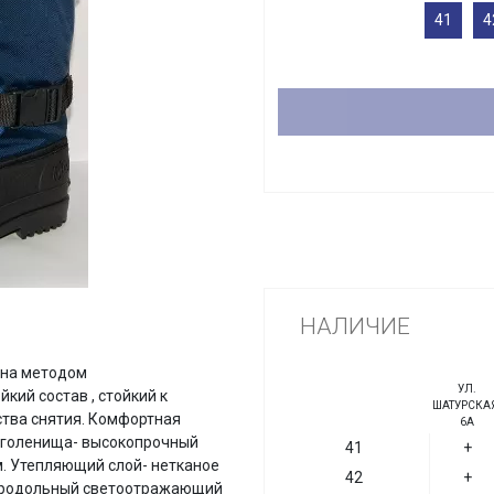
41
4
НАЛИЧИЕ
ена методом
УЛ.
кий состав , стойкий к
ШАТУРСКАЯ
ства снятия. Комфортная
6А
ь голенища- высокопрочный
41
+
м. Утепляющий слой- нетканое
42
+
 продольный светоотражающий