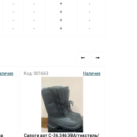
-
-
+
-
-
-
+
-
-
-
+
-
-
-
+
-
аличие
Код: 001663
Наличие
Код: 000991
ша
Сапоги арт С-36.346 ЭВА/текстиль/
Сапоги Хоту