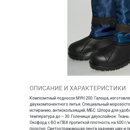
ОПИСАНИЕ И ХАРАКТЕРИСТИКИ
Композитный подносок МУН 200. Галоша, изготовл
двухкомпонентного литья. Специальный морозостой
истиранию, антискользящий, МБС. Шпора для удоб
температура до – 30. Голенище двухслойное. Ткан
Оксфорд с ВО и ПВХ пропиткой плотность на 600 г/
полотно. Светоотражающая лента заднему шву и