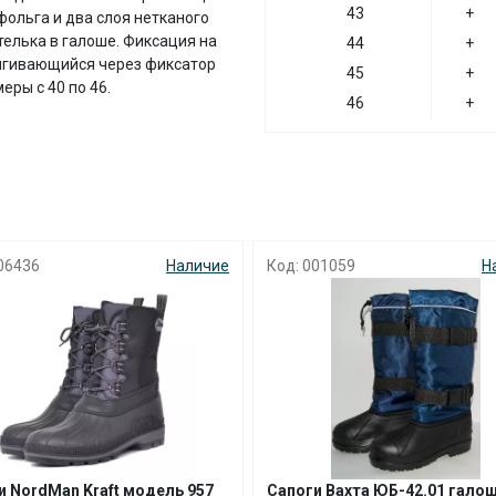
43
+
фольга и два слоя нетканого
елька в галоше. Фиксация на
44
+
атягивающийся через фиксатор
45
+
еры с 40 по 46.
46
+
06436
Наличие
Код: 001059
Н
и NordMаn Kraft модель 957
Сапоги Вахта ЮБ-42.01 гало