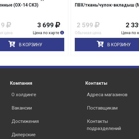
енные (ОХ-14 СК3)
ПВХ/ткань/чулок-вкладыш (
19
3 699
2 599
2 33
я цена
Цена по карте
Обычная цена
Цена по 
В КОРЗИНУ
В КОРЗИНУ
Компания
Контакты
О холдинге
Адреса магазинов
Вакансии
Поставщикам
Достижения
Контакты
подразделений
Дилерские