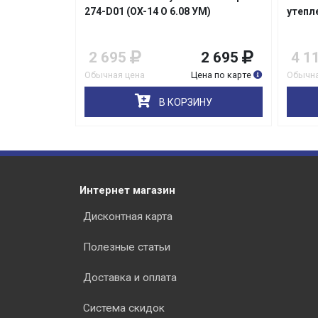
орг)
274-D01 (ОX-14 О 6.08 УМ)
утепл
5 099
2 695
2 695
4 1
на по карте
Обычная цена
Цена по карте
Обычна
НУ
В КОРЗИНУ
Интернет магазин
Дисконтная карта
Полезные статьи
Доставка и оплата
Система скидок