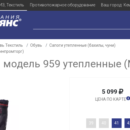
ИЗ, Текстиль
Противопожарное оборудование
Ваш город:
Ке
вь Текстиль
Обувь
Сапоги утепленные (бахилы, чуни)
инпромторг)
 модель 959 утепленные 
5 099
ЦЕНА ПО КАРТЕ
39
40
41
4