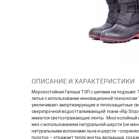
ОПИСАНИЕ И ХАРАКТЕРИСТИКИ
Морозостойкая Галоша ТЭП с шипами на подошве.
литья с использование инновационной технологии "N
увеличивает амортизирующие и теплозащитные сво
сверхпрочной водоотталкивающей ткани «Rip Stop»
имеются светоотражающие ленты . Многослойный в
мех с использованием натуральной шерсти (не мене
натуральными волокнами льна и шерсти –сохраняе
полотно – отражает тепло внутрь вкладыша, создае