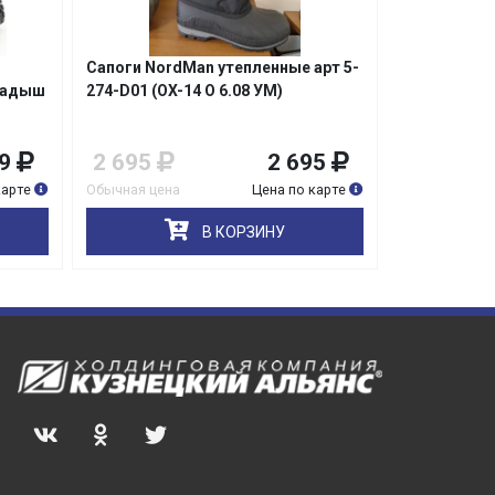
Сапоги NordMаn утепленные арт 5-
Сапоги арт 
ладыш
274-D01 (ОX-14 О 6.08 УМ)
съемный чу
9
2 695
2 695
2 119
карте
Обычная цена
Цена по карте
Обычная цена
В КОРЗИНУ