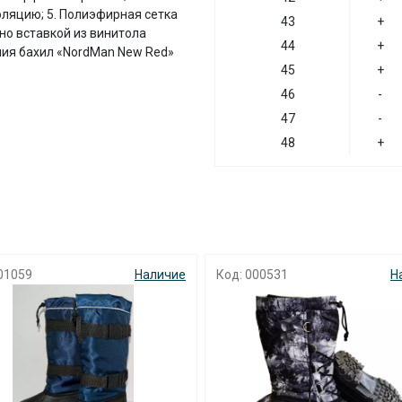
ляцию; 5. Полиэфирная сетка
43
+
но вставкой из винитола
44
+
ния бахил «NordMan New Red»
45
+
46
-
47
-
48
+
01059
Наличие
Код: 000531
Н