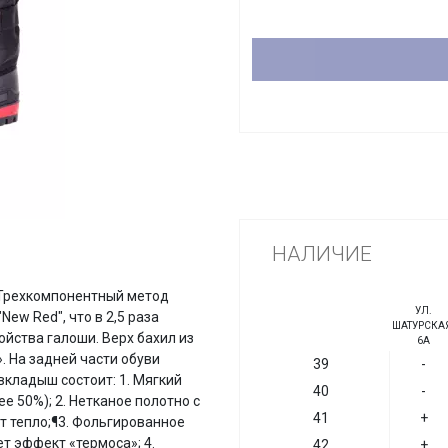
НАЛИЧИЕ
 Трехкомпонентный метод
УЛ.
ew Red", что в 2,5 раза
ШАТУРСКАЯ
йства галоши. Верх бахил из
6А
. На задней части обуви
39
-
кладыш состоит: 1. Мягкий
40
-
е 50%); 2. Нетканое полотно с
41
+
т тепло;¶3. Фольгированное
т эффект «термоса»; 4.
42
+