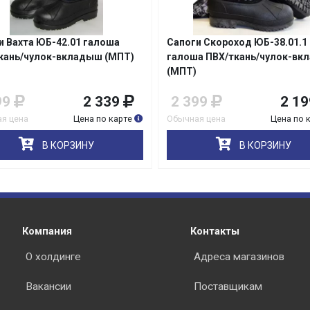
и Вахта ЮБ-42.01 галоша
Сапоги Скороход ЮБ-38.01.1
кань/чулок-вкладыш (МПТ)
галоша ПВХ/ткань/чулок-вк
(МПТ)
99
2 339
2 399
2 19
я цена
Цена по карте
Обычная цена
Цена по 
В КОРЗИНУ
В КОРЗИНУ
Компания
Контакты
О холдинге
Адреса магазинов
Вакансии
Поставщикам