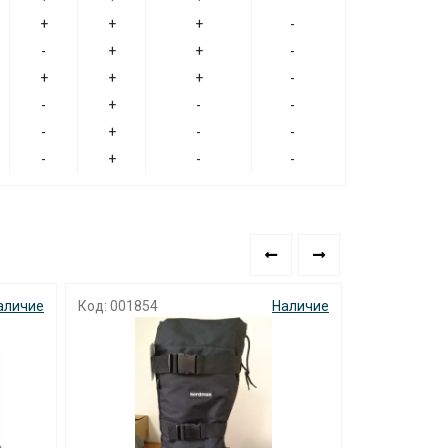
+
+
+
-
-
+
+
-
+
+
+
-
-
+
-
-
-
+
-
-
-
+
-
-
аличие
Код: 001854
Наличие
Код: 001663