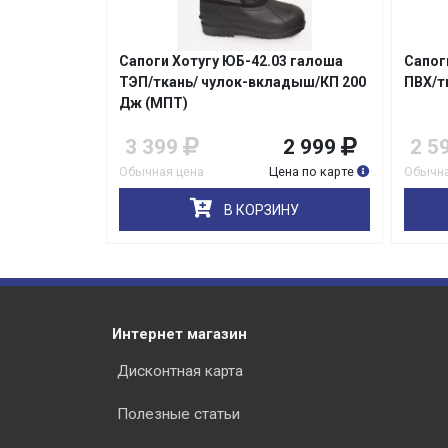
модель 957
Сапоги Хотугу ЮБ-42.03 галоша
Сапог
)
ТЭП/ткань/ чулок-вкладыш/КП 200
ПВХ/т
Дж (МПТ)
3 699
3 399
2 999
2 5
на по карте
Обычная цена
Цена по карте
Обычна
НУ
В КОРЗИНУ
Интернет магазин
Дисконтная карта
Полезные статьи