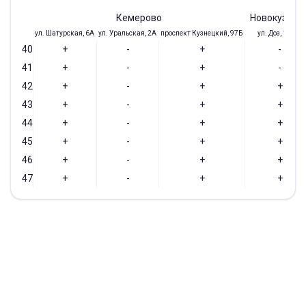
Кемерово
Новокузнец
ул. Шатурская, 6А
ул. Уральская, 2А
проспект Кузнецкий, 97Б
ул. Доз, 19/28
40
+
-
+
-
41
+
-
+
-
42
+
-
+
+
43
+
-
+
+
44
+
-
+
+
45
+
-
+
+
46
+
-
+
+
47
+
-
+
+