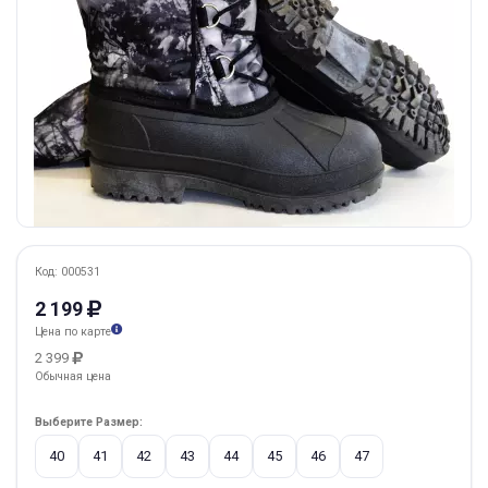
Код: 000531
2 199
Цена по карте
2 399
Обычная цена
Выберите Размер:
40
41
42
43
44
45
46
47