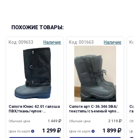
ПОХОЖИЕ ТОВАРЫ:
Код: 009653
Наличие
Код: 001663
Наличие
Код
Сапоги Юнис 42.01 галоша
Сапоги арт С-36.346 ЭВА/
Сапо
ПВХ/ткань/чулок-
текстиль/съемный чулок
гал
вкладыш (МПТ)
мужские
вкл
1 449
2 119
Обычная цена
Обычная цена
Обыч
1 299
1 899
Цена по карте
Цена по карте
Цена