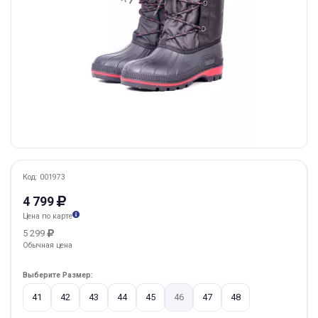
Код: 001973
4 799
Цена по карте
5 299
Обычная цена
Выберите Размер:
41
42
43
44
45
46
47
48