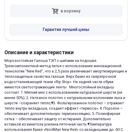
в корзину
Гарантия лучшей цены
Описание и характеристики
Морозостойкая Галоша ТЭП с шипами на подошве.
Трехкомпонентный метод литья с использование инновационной
технологии "New Red", что в 2,5 раза увеличивает амортизирующие и
теплозащитные свойства галоши. Верх бахил из сверхпрочной
водоотталкивающей ткани «Rip Stop». На задней части обуви
имеются светоотражающие ленты . Многослойный вкладыш
состоит: 1. Мягкий мех с использованием натуральной шерсти (не
менее 50%); 2. Нетканое полотно с натуральными волокнами льна и
шерсти –сохраняет тепло;¶3. Фольгированное полотно – отражает
тепло внутрь вкладыша, создает эффект «термоса»; 4. Поролон –
обеспечивает дополнительную термоизоляцию; 5. Полиэфирная
сетка – обеспечивает защиту от истирания. Дополнительно
вставкой из винитола усилена пяточная часть.¶Температура
использования бахил «NordMan New Red» со вкладышами до -50 С.