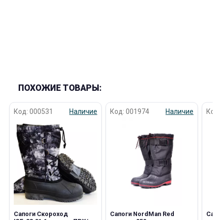
ПОХОЖИЕ ТОВАРЫ:
Код: 000531
Наличие
Код: 001974
Наличие
Код
Сапоги Скороход
Сапоги NordMаn Red
Сапо