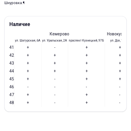
Шнуровка.¶
Наличие
Кемерово
Новокузнец
ул. Шатурская, 6А
ул. Уральская, 2А
проспект Кузнецкий, 97Б
ул. Доз, 19/28
41
+
-
+
+
42
+
+
+
+
43
+
+
+
+
44
+
+
+
+
45
+
-
+
+
46
-
-
-
-
47
+
-
+
-
48
+
-
+
-