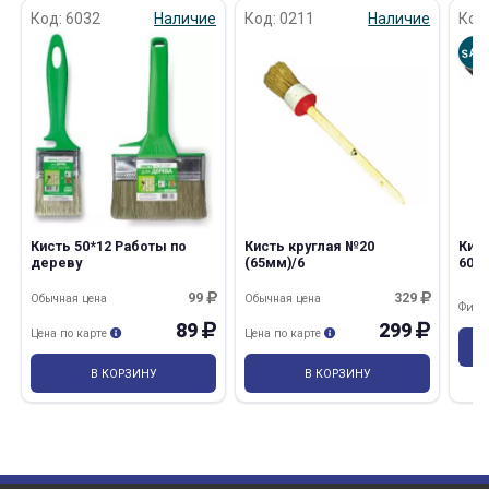
Код: 6032
Наличие
Код: 0211
Наличие
Код
SAL
раз в 2 недели
Кисть 50*12 Работы по
Кисть круглая №20
Кист
дереву
(65мм)/6
60м
нат
99
329
Обычная цена
Обычная цена
Фина
89
299
Цена по карте
Цена по карте
В КОРЗИНУ
В КОРЗИНУ