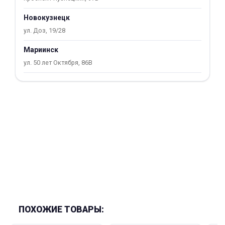
об оплате Плайтом
Новокузнецк
ул. Доз, 19/28
Мариинск
Остались вопросы?
ул. 50 лет Октября, 86В
25
8 800 302-02-51
plait.ru
раз в 2
недели
ПОХОЖИЕ ТОВАРЫ: