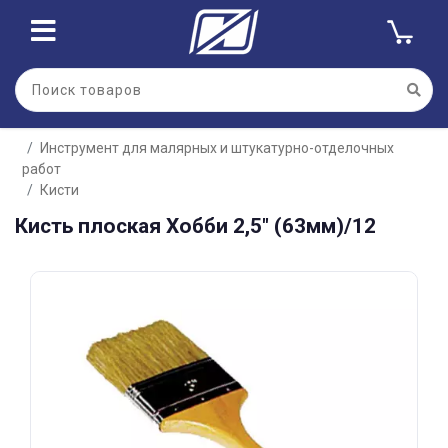
Для клиентов всех банков
Инструмент для малярных и штукатурно-отделочных
Разбейте
работ
оплату
на части
Кисти
без переплат
Кисть плоская Хобби 2,5" (63мм)/12
График платежей
Сегодня
25
%