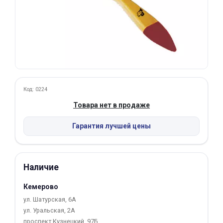
Добавляйте товары
в корзину
Оплачивайте сегодня только
25
% картой любого банка
Код: 0224
Получайте товар
Товара нет в продаже
выбранный способом
Гарантия лучшей цены
Оставшиеся
75
% будут
списываться
с вашей карты
Наличие
по
25
%
каждые 2 недели
Кемерово
ул. Шатурская, 6А
ул. Уральская, 2А
Подробнее
проспект Кузнецкий, 97Б