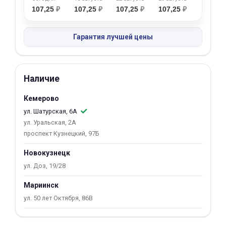
107,25
₽
107,25
₽
107,25
₽
107,25
₽
об оплате Плайтом
Гарантия лучшей цены
Остались вопросы?
25
8 800 302-02-51
Наличие
plait.ru
раз в 2
Кемерово
недели
ул. Шатурская, 6А
ул. Уральская, 2А
проспект Кузнецкий, 97Б
Новокузнецк
ул. Доз, 19/28
Мариинск
ул. 50 лет Октября, 86В