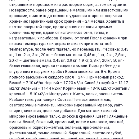
стиральным порошком или раствором соды, затем высушить.
Поверхности, ранее окрашенные меловыми или известковыми
красками, очистить до полного удаления старого покрытия.
Хранение: Гарантийный срок хранения – 24 месяца. Хранить в
плотно закрытой таре, предохраняя от влаги и прямых
солнечных лучей, вдали от источников огня, тепла, и
нагревательных приборов. Беречь от огня! После хранения при
низких температурах выдержать эмаль при комнатной
температуре, после чего тщательно перемешать. Фасовка: 0,45
кг, 1 кг, 2 кг, 3 кг, 20 кг – белая матовая. 0,45 кг, 1 кг, 2 кг, 2,8 кг,
20 кг – цветные эмали. 0,45 кг, 0,9 кг, 1,9 кг, 2,8 кг, 20 кг, 50 кг -
белая глянцевая, черная глянцевая эмали. Виды работ: для
внутренних и наружных работ Время высыхания: 8 ч. Время
полного высыхания каждого слоя – 24 ч. Примерный расход:
Белый – 7-10 м²/кг Черный – 17-20 м²/кг Синий / голубой – 12-17
м2/кг Зеленый – 11-14 м2/кг Коричневый – 13-16 м2/кг Желтый /
красный – 5-10 м2/кг Инструмент: Кисть, валик, распылитель.
Разбавитель: уайт-спирит Состав: Пентафталевый лак,
светопрочные пигменты, микронизированный мрамор, уайт-
спирит, сиккатив, целевые добавки. Для матовых эмалей -
микронизированный тальк, диоксид кремния. Цвет: Глянцевые
эмали: белый, бежевый, кремовый, кофе с молоком, желтый,
оранжевый, охристо-желтый, зеленый, ярко-зеленый,
фисташковый, темно-зеленый, бирюзовый, светло-голубой,
голубой, синий, сиреневый, красный, вишневый, коричневый,