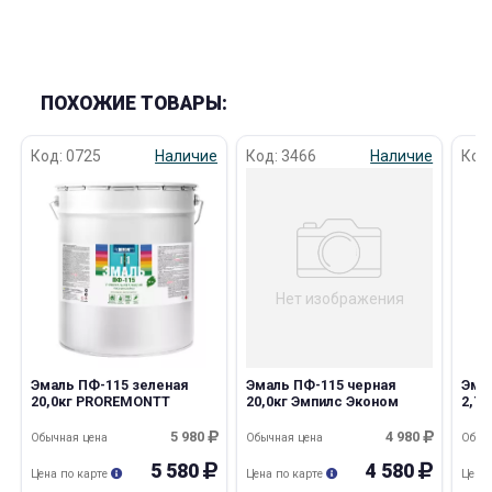
ПОХОЖИЕ ТОВАРЫ:
Код: 0725
Наличие
Код: 3466
Наличие
Код
Нет изображения
Эмаль ПФ-115 зеленая
Эмаль ПФ-115 черная
Эма
20,0кг PROREMONTT
20,0кг Эмпилс Эконом
2,7
5 980
4 980
Обычная цена
Обычная цена
Обыч
5 580
4 580
Цена по карте
Цена по карте
Цена