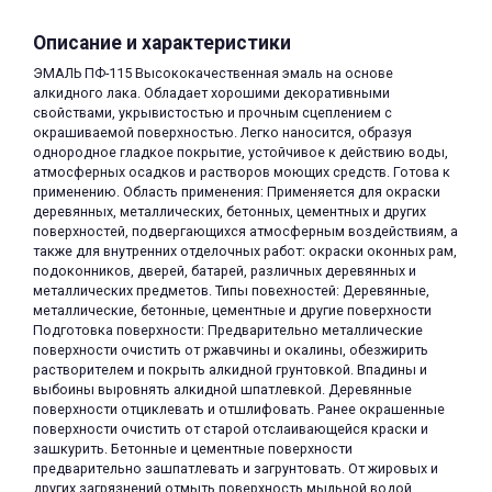
Описание и характеристики
ЭМАЛЬ ПФ-115 Высококачественная эмаль на основе
алкидного лака. Обладает хорошими декоративными
свойствами, укрывистостью и прочным сцеплением с
окрашиваемой поверхностью. Легко наносится, образуя
однородное гладкое покрытие, устойчивое к действию воды,
раз в 2 недели
атмосферных осадков и растворов моющих средств. Готова к
применению. Область применения: Применяется для окраски
деревянных, металлических, бетонных, цементных и других
поверхностей, подвергающихся атмосферным воздействиям, а
также для внутренних отделочных работ: окраски оконных рам,
подоконников, дверей, батарей, различных деревянных и
металлических предметов. Типы повехностей: Деревянные,
металлические, бетонные, цементные и другие поверхности
Подготовка поверхности: Предварительно металлические
поверхности очистить от ржавчины и окалины, обезжирить
растворителем и покрыть алкидной грунтовкой. Впадины и
выбоины выровнять алкидной шпатлевкой. Деревянные
поверхности отциклевать и отшлифовать. Ранее окрашенные
поверхности очистить от старой отслаивающейся краски и
зашкурить. Бетонные и цементные поверхности
предварительно зашпатлевать и загрунтовать. От жировых и
других загрязнений отмыть поверхность мыльной водой,