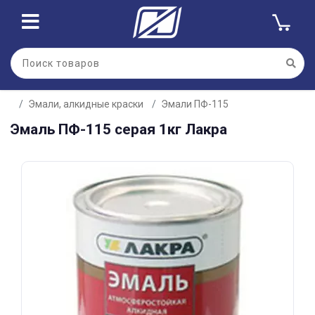
Для клиентов всех банков
Эмали, алкидные краски
Эмали ПФ-115
Разбейте
Эмаль ПФ-115 серая 1кг Лакра
оплату
на части
без переплат
График платежей
Сегодня
25
%