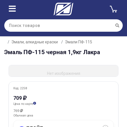
Для клиентов всех банков
Эмали, алкидные краски
Эмали ПФ-115
Разбейте
Эмаль ПФ-115 черная 1,9кг Лакра
оплату
на части
без переплат
Нет изображения
График платежей
Код: 2258
709
Цена по карте
Сегодня
25
%
769
Обычная цена