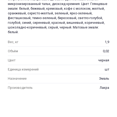
микронизированный тальк, диоксид кремния. Цвет: Глянцевые
эмали: белый, бежевый, кремовый, кофе с молоком, желтый,
оранжевый, охристо-желтый, зеленый, ярко-зеленый,
фисташковый, темно-зеленый, бирюзовый, светло-голубой,
голубой, синий, сиреневый, красный, вишневый, коричневый,
шоколадно-коричневый, серый, черный. Матовые эмали:
белый.
Вес, кг
1,9
Объём
0,02
Цвет
черная
Единица измерений
шт
Назначение
Эмаль
Производитель
Лакра