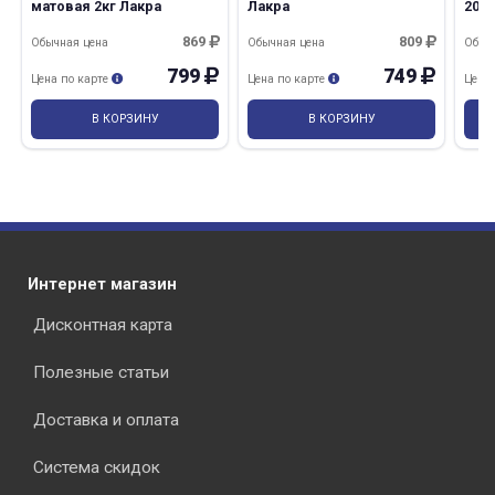
матовая 2кг Лакра
Лакра
20,0
869
809
Обычная цена
Обычная цена
Обыч
799
749
Цена по карте
Цена по карте
Цена
В КОРЗИНУ
В КОРЗИНУ
Интернет магазин
Дисконтная карта
Полезные статьи
Доставка и оплата
Система скидок