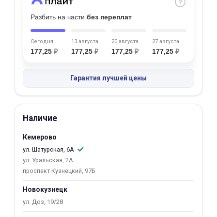
Добавляйте товары
Разбить на части
без переплат
в корзину
Сегодня
13 августа
20 августа
27 августа
177,25
₽
177,25
₽
177,25
₽
177,25
₽
Оплачивайте сегодня только
25
% картой любого банка
Гарантия лучшей цены
Получайте товар
выбранный способом
Наличие
Кемерово
Оставшиеся
75
% будут
ул. Шатурская, 6А
списываться
с вашей карты
ул. Уральская, 2А
по
25
%
каждые 2 недели
проспект Кузнецкий, 97Б
Новокузнецк
ул. Доз, 19/28
Подробнее