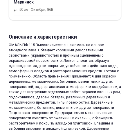
Мариинск
об оплате Плайтом
ул. 50 лет Октября, 86В
Остались вопросы?
Описание и характеристики
25
8 800 302-02-51
ЭМАЛЬ ПФ-115 Высококачественная эмаль на основе
plait.ru
алкидного лака. Обладает хорошими декоративными
раз в 2
свойствами, укрывистостью и прочным сцеплением с
недели
окрашиваемой поверхностью. Легко наносится, образуя
однородное гладкое покрытие, устойчивое к действию воды,
атмосферных осадков и растворов моющих средств. Готова к
применению. Область применения: Применяется для окраски
деревянных, металлических, бетонных, цементных и других
поверхностей, подвергающихся атмосферным воздействиям, а
также для внутренних отделочных работ: окраски оконных рам,
подоконников, дверей, батарей, различных деревянных и
металлических предметов. Типы повехностей: Деревянные,
металлические, бетонные, цементные и другие поверхности
Подготовка поверхности: Предварительно металлические
поверхности очистить от ржавчины и окалины, обезжирить
растворителем и покрыть алкидной грунтовкой. Впадины и
выбоины выровнять алкидной шпатлевкой. Деревянные