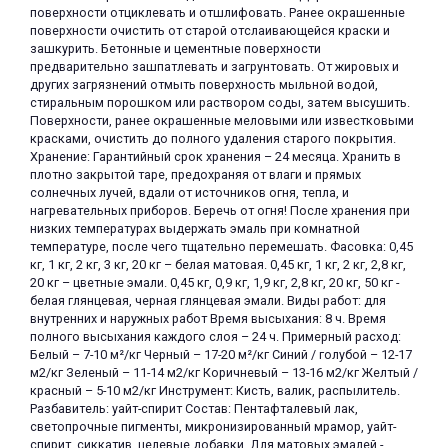
поверхности отциклевать и отшлифовать. Ранее окрашенные
поверхности очистить от старой отслаивающейся краски и
зашкурить. Бетонные и цементные поверхности
предварительно зашпатлевать и загрунтовать. От жировых и
других загрязнений отмыть поверхность мыльной водой,
стиральным порошком или раствором соды, затем высушить.
Поверхности, ранее окрашенные меловыми или известковыми
красками, очистить до полного удаления старого покрытия.
раз в 2 недели
Хранение: Гарантийный срок хранения – 24 месяца. Хранить в
плотно закрытой таре, предохраняя от влаги и прямых
солнечных лучей, вдали от источников огня, тепла, и
нагревательных приборов. Беречь от огня! После хранения при
низких температурах выдержать эмаль при комнатной
температуре, после чего тщательно перемешать. Фасовка: 0,45
кг, 1 кг, 2 кг, 3 кг, 20 кг – белая матовая. 0,45 кг, 1 кг, 2 кг, 2,8 кг,
20 кг – цветные эмали. 0,45 кг, 0,9 кг, 1,9 кг, 2,8 кг, 20 кг, 50 кг -
белая глянцевая, черная глянцевая эмали. Виды работ: для
внутренних и наружных работ Время высыхания: 8 ч. Время
полного высыхания каждого слоя – 24 ч. Примерный расход:
Белый – 7-10 м²/кг Черный – 17-20 м²/кг Синий / голубой – 12-17
м2/кг Зеленый – 11-14 м2/кг Коричневый – 13-16 м2/кг Желтый /
красный – 5-10 м2/кг Инструмент: Кисть, валик, распылитель.
Разбавитель: уайт-спирит Состав: Пентафталевый лак,
светопрочные пигменты, микронизированный мрамор, уайт-
спирит, сиккатив, целевые добавки. Для матовых эмалей -