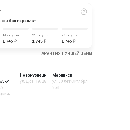
части
без переплат
14 августа
21 августа
28 августа
1 745
₽
1 745
₽
1 745
₽
ГАРАНТИЯ ЛУЧШЕЙ ЦЕНЫ
Новокузнецк
Мариинск
 6А
ул. Доз, 19/28
ул. 50 лет Октября,
2А
86В
цкий,