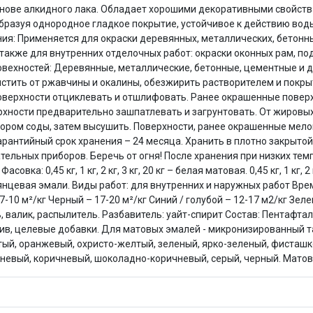
ове алкидного лака. Обладает хорошими декоративными свойств
Оставшиеся
75
% будут
списываться
образуя однородное гладкое покрытие, устойчивое к действию во
с вашей карты
по
25
%
каждые 2 недели
ния: Применяется для окраски деревянных, металлических, бетонны
кже для внутренних отделочных работ: окраски оконных рам, под
вехностей: Деревянные, металлические, бетонные, цементные и д
стить от ржавчины и окалины, обезжирить растворителем и покры
верхности отциклевать и отшлифовать. Ранее окрашенные поверх
Подробнее
об оплате Плайтом
рхности предварительно зашпатлевать и загрунтовать. От жировых
ором соды, затем высушить. Поверхности, ранее окрашенные мело
арантийный срок хранения – 24 месяца. Хранить в плотно закрытой
евательных приборов. Беречь от огня! После хранения при низких 
: 0,45 кг, 1 кг, 2 кг, 3 кг, 20 кг – белая матовая. 0,45 кг, 1 кг, 2 кг,
25
ая глянцевая эмали. Виды работ: для внутренних и наружных работ В
раз в 2
7-10 м²/кг Черный – 17-20 м²/кг Синий / голубой – 12-17 м2/кг Зел
Остались вопросы?
недели
ь, валик, распылитель. Разбавитель: уайт-спирит Состав: Пентафта
ив, целевые добавки. Для матовых эмалей - микронизированный та
8 800 302-02-51
тый, оранжевый, охристо-желтый, зеленый, ярко-зеленый, фисташк
plait.ru
ишневый, коричневый, шоколадно-коричневый, серый, черный. Матов