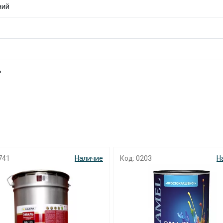
ний
ь
раз в 2 недели
741
Наличие
Код: 0203
Н