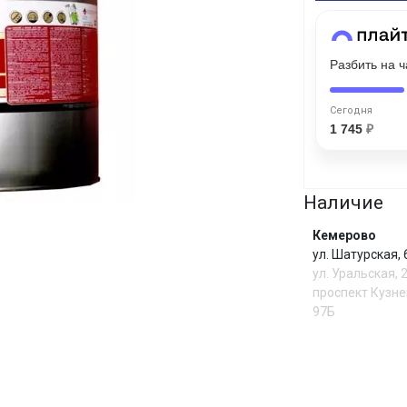
График платежей
Разбить на 
Сегодня
25
%
Сегодня
1 745
₽
Добавляйте товары
в корзину
Наличие
Кемерово
ул. Шатурская,
Оплачивайте сегодня только
ул. Уральская, 
25
% картой любого банка
проспект Кузне
97Б
Получайте товар
выбранный способом
И