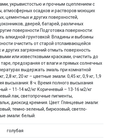
ами, укрывистостью и прочным сцеплением с
ды, атмосферных осадков и растворов моющих
х, цементных и других поверхностей,
оконников, дверей, батарей, различных
ругие поверхности Подготовка поверхности:
ть алкидной грунтовкой. Впадины и выбоины
ности очистить от старой отслаивающейся
 и других загрязнений отмыть поверхность
выми или известковыми красками, очистить до
 таре, предохраняя от влаги и прямых солнечных
температурах выдержать эмаль при комнатной
 2,8 кг, 20 кг – цветные эмали. 0,45 кг, 0,9 кг, 1,9
ремя высыхания: 8 ч. Время полного высыхания
еный – 11-14 м2/кг Коричневый – 13-16 м2/кг
левый лак, светопрочные пигменты,
льк, диоксид кремния. Цвет: Глянцевые эмали:
овый, темно-зеленый, бирюзовый, светло-
ые эмали: белый.
голубая