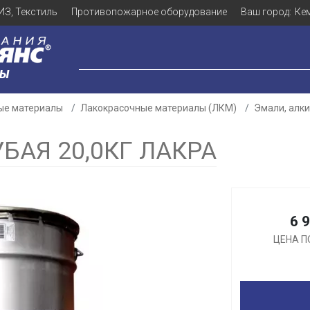
ИЗ, Текстиль
Противопожарное оборудование
Ваш город:
Ке
ЛЫ
ые материалы
Лакокрасочные материалы (ЛКМ)
Эмали, алк
БАЯ 20,0КГ ЛАКРА
Для клиентов всех банков
6 
Разбейте
оплату
ЦЕНА П
а части
без переплат