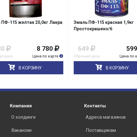
 ПФ-115 желтая 20,0кг Лакра
Эмаль ПФ-115 красная 1,9кг
Простокрашено/6
80
8 780
649
59
я цена
Цена по карте
Обычная цена
Цена по 
В КОРЗИНУ
В КОРЗИНУ
Компания
Контакты
О холдинге
Адреса магазинов
Вакансии
Поставщикам