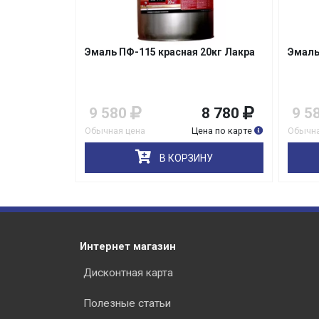
кг Лакра
Эмаль ПФ-115 красная 20кг Лакра
Эмаль
7 780
9 580
8 780
9 5
на по карте
Обычная цена
Цена по карте
Обычна
НУ
В КОРЗИНУ
Интернет магазин
Дисконтная карта
Полезные статьи