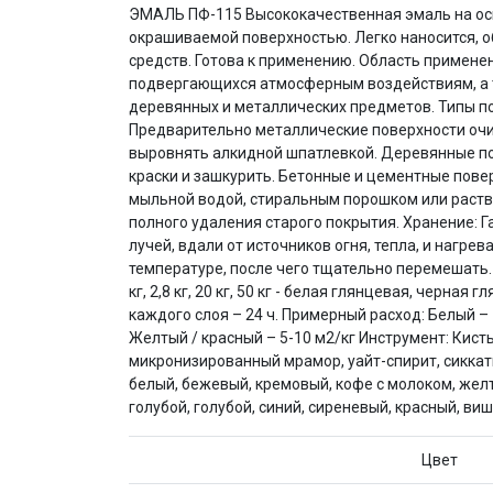
ЭМАЛЬ ПФ-115 Высококачественная эмаль на осн
окрашиваемой поверхностью. Легко наносится, 
средств. Готова к применению. Область примене
подвергающихся атмосферным воздействиям, а та
деревянных и металлических предметов. Типы по
Предварительно металлические поверхности очи
выровнять алкидной шпатлевкой. Деревянные по
краски и зашкурить. Бетонные и цементные пове
мыльной водой, стиральным порошком или раств
полного удаления старого покрытия. Хранение: Г
лучей, вдали от источников огня, тепла, и нагр
температуре, после чего тщательно перемешать. Фасовка
кг, 2,8 кг, 20 кг, 50 кг - белая глянцевая, черн
каждого слоя – 24 ч. Примерный расход: Белый – 
Желтый / красный – 5-10 м2/кг Инструмент: Кист
микронизированный мрамор, уайт-спирит, сиккат
белый, бежевый, кремовый, кофе с молоком, жел
голубой, голубой, синий, сиреневый, красный, в
Цвет